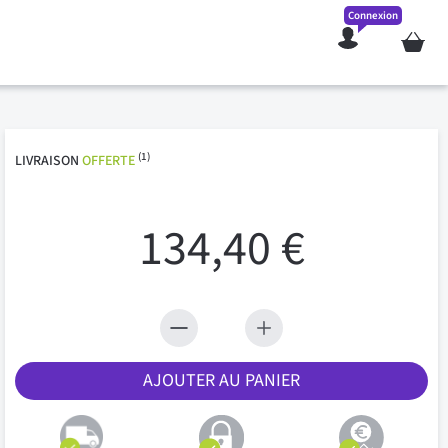
Connexion
Mon pan
(1)
LIVRAISON
OFFERTE
134,40 €
AJOUTER AU PANIER