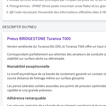
Niveau du bruit extérieur provoqué par l’impact du pneu sur le sol n
Pictogrammes : 3PMSF (three peaks mountain snow flake) et/ou glace su
QR Code réunissant l’ensemble des informations officielles liées à l’
DESCRIPTIF
DU PNEU
Pneus BRIDGESTONE Turanza T005
Version améliorée du Turanza 001 EVO, le Turanza T005 offre un haut ni
Correspondant parfaitement aux attentes des amateurs de conduite ag
stabilité sur surface sèche ou détrempée.
Maniabilité exceptionnelle
Le motif asymétrique de sa bande de roulement garantit un contact s
courte distance de freinage même sur surface glissante
Les parois latérales solides associées aux points de pression optim
rapidité et une grande précision.
Adhérence remarquable
Les rainures centrales de sa bande de roulement canalisent et évacuen