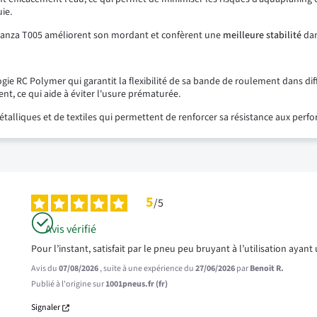
ie.
Turanza T005 améliorent son mordant et confèrent une
meilleure stabilité
dan
ie RC Polymer qui garantit la flexibilité de sa bande de roulement dans d
nt, ce qui aide à éviter l'usure prématurée.
liques et de textiles qui permettent de renforcer sa résistance aux perfora
5
/
5
Avis vérifié
Pour l’instant, satisfait par le pneu peu bruyant à l’utilisation ay
Avis du
07/08/2026
, suite à une expérience du
27/06/2026
par
Benoit R.
Publié à l'origine sur
1001pneus.fr (fr)
Signaler