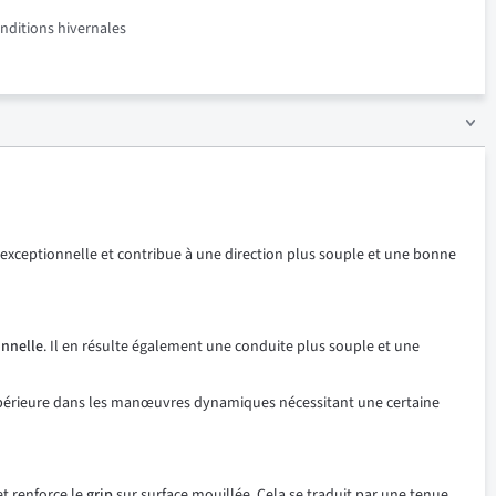
onditions hivernales
exceptionnelle et contribue à une direction plus souple et une bonne
onnelle
. Il en résulte également une conduite plus souple et une
supérieure dans les manœuvres dynamiques nécessitant une certaine
et renforce le
grip
sur surface mouillée. Cela se traduit par une tenue