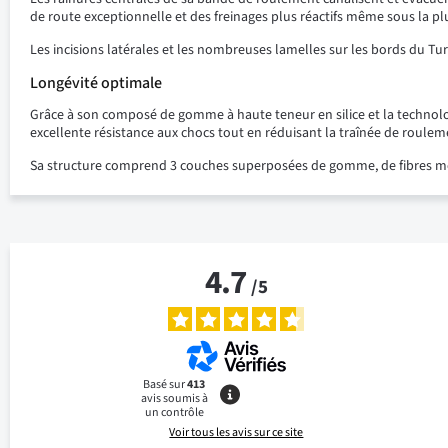
de route exceptionnelle et des freinages plus réactifs même sous la plu
Les incisions latérales et les nombreuses lamelles sur les bords du 
Longévité optimale
Grâce à son composé de gomme à haute teneur en silice et la technolog
excellente résistance aux chocs tout en réduisant la traînée de rouleme
Sa structure comprend 3 couches superposées de gomme, de fibres métal
4.7
/
5
Basé sur
413
avis soumis à
un contrôle
Voir tous les avis sur ce site