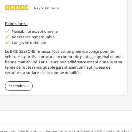
4.7
/
413
avis
Points forts :
Maniabilité exceptionnelle
Adhérence remarquable
Longévité optimale
Le BRIDGESTONE Turanza T005 est un pneu été conçu pour les
véhicules sportifs. Il procure un confort de pilotage optimal et une
bonne maniabilité. Par ailleurs, son
adhérence
exceptionnelle et sa
tenue de route remarquable garantissent un haut niveau de
sécurité sur surface sèche comme mouillée.
En savoir plus
he ou mouillée lorsque la température est supérieure à 7°C. Inadapté à la ne