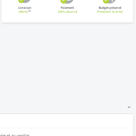
Livraison
Paiement
Budget préservé
(1)
offerte
100% sécurisé
(Paiement 3x et 4x)
ige et au verglas.