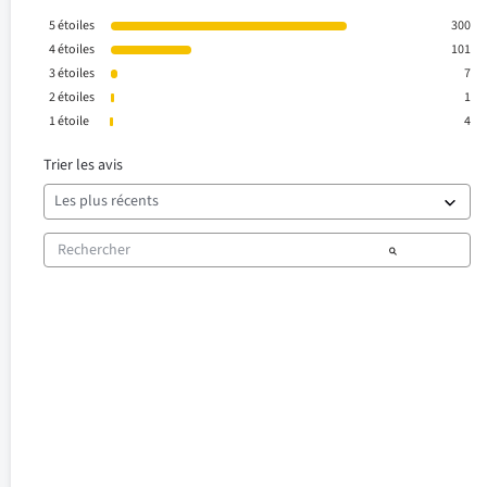
5
étoiles
300
4
étoiles
101
3
étoiles
7
2
étoiles
1
1
étoile
4
Trier les avis