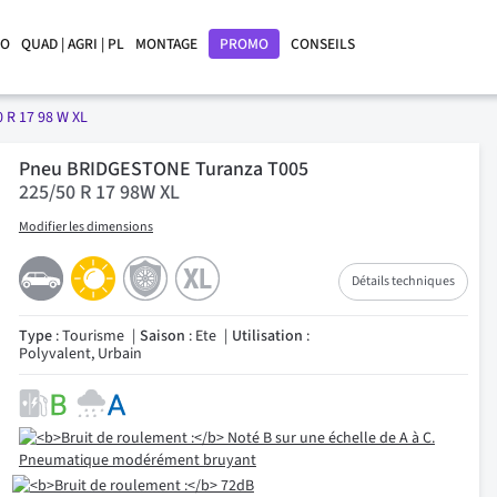
LO
QUAD | AGRI | PL
MONTAGE
PROMO
CONSEILS
 R 17 98 W XL
Pneu BRIDGESTONE Turanza T005
225/50 R 17 98W XL
Modifier les dimensions
Détails techniques
Type
: Tourisme
Saison
: Ete
Utilisation
:
Polyvalent, Urbain