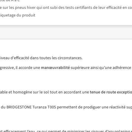
oté de A à C
r les pneus hiver qui ont subi des tests certifiants de leur efficacité en c
étiquetage du produit
veau d'efficacité dans toutes les circonstances.
ressive, il accorde une
manœuvrabilité
supérieure ainsi qu’une adhérence 
table et homogène sur le sol tout en accordant une
tenue de route excepti
isée du BRIDGESTONE Turanza T005 permettent de prodiguer une réactivité 
t efficacement l’eau, ce qui permet de minimiser les risques d’aquaplaning 