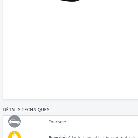
DÉTAILS
TECHNIQUES
Tourisme
Pneu été :
Adapté à une utilisation sur route sèc