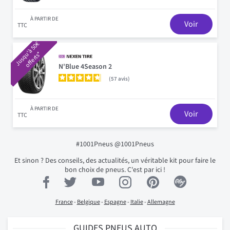
À PARTIR DE
Voir
TTC
J
u
s
q
à
5
0
€
o
f
f
e
r
t
s
u
'
*
N'Blue 4Season 2
57
avis
À PARTIR DE
Voir
TTC
#1001Pneus @1001Pneus
Et sinon ? Des conseils, des actualités, un véritable kit pour faire le
bon choix de pneus. C'est par ici !
France
-
Belgique
-
Espagne
-
Italie
-
Allemagne
GUIDES PNEUS AUTO