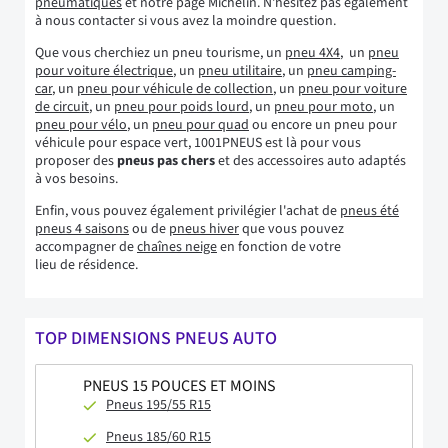
pneumatiques
et notre page Michelin. N'hésitez pas également
à nous contacter si vous avez la moindre question.
Que vous cherchiez un pneu tourisme, un
pneu 4X4
, un
pneu
pour voiture électrique
, un
pneu utilitaire
, un
pneu camping-
car
, un
pneu pour véhicule de collection
, un
pneu pour voiture
de circuit
, un
pneu pour poids lourd
, un
pneu pour moto
, un
pneu pour vélo
, un
pneu pour quad
ou encore un pneu pour
véhicule pour espace vert, 1001PNEUS est là pour vous
proposer des
pneus pas chers
et des accessoires auto adaptés
à vos besoins.
Enfin, vous pouvez également privilégier l'achat de
pneus été
pneus 4 saisons
ou de
pneus hiver
que vous pouvez
accompagner de
chaînes neige
en fonction de votre
lieu de résidence.
TOP DIMENSIONS PNEUS AUTO
PNEUS 15 POUCES ET MOINS
Pneus 195/55 R15
Pneus 185/60 R15