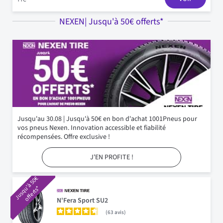
NEXEN| Jusqu'à 50€ offerts*
Jusqu'au 30.08 | Jusqu'à 50€ en bon d'achat 1001Pneus pour
vos pneus Nexen. Innovation accessible et fiabilité
récompensées. Offre exclusive !
J'EN PROFITE !
J
u
s
q
à
5
0
€
o
f
f
e
r
t
s
u
'
*
N'Fera Sport SU2
63
avis