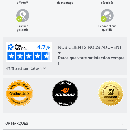
(1)
offerte
de montage
sécurisés
Prix bas
Service client
garantis
qualifié
NOS CLIENTS NOUS ADORENT
♥
Parce que votre satisfaction compte
!
(3)
4,7/5 basé sur 136 avis
TOP MARQUES