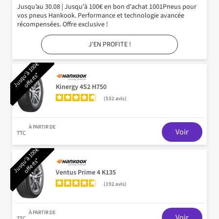
Jusqu’au 30.08 | Jusqu'à 100€ en bon d'achat 1001Pneus pour
vos pneus Hankook. Performance et technologie avancée
récompensées. Offre exclusive !
J'EN PROFITE !
J
u
s
q
u
à
1
0
0
€
o
f
f
e
r
t
s
'
*
Kinergy 4S2 H750
532
avis
À PARTIR DE
Voir
TTC
J
u
s
q
u
à
1
0
0
€
o
f
f
e
r
t
s
'
*
Ventus Prime 4 K135
192
avis
À PARTIR DE
Voir
TTC