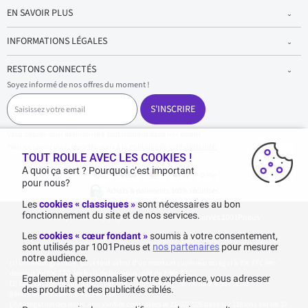
EN SAVOIR PLUS
INFORMATIONS LÉGALES
RESTONS CONNECTÉS
Soyez informé de nos offres du moment !
S
a
S'INSCRIRE
i
s
Vous pouvez vous désinscrire à tout moment dans nos emails.
i
Pour en savoir plus, reportez-vous à la
Politique de confidentialité.
.
s
TOUT ROULE AVEC LES COOKIES !
s
A quoi ça sert ? Pourquoi c’est important
e
pour nous?
z
Achats & paiements 100% sécurisés
v
Les
cookies « classiques »
sont nécessaires au bon
o
fonctionnement du site et de nos services.
1001pneus - Copyright 2026 - Tous droits réservés 1001Pneus
t
r
Les
cookies « cœur fondant »
soumis à votre consentement,
e
sont utilisés par 1001Pneus et
nos partenaires
pour mesurer
e
notre audience.
m
Livraison gratuite : pour tout achat d'un montant supérieur ou égal à 70€ TTC (en-
a
dessous de 70€ TTC, les frais de livraison sont de 7,90€ TTC).
Egalement à personnaliser votre expérience, vous adresser
i
Tarif catalogue manufacturier en vigueur non remisé. Ne reflète pas le tarif
des produits et des publicités ciblés.
généralement constaté sur le site.
l
Agrégation des notes Avis Vérifiés constatées le 23/02/2026 basé sur 118 avis sur les 12