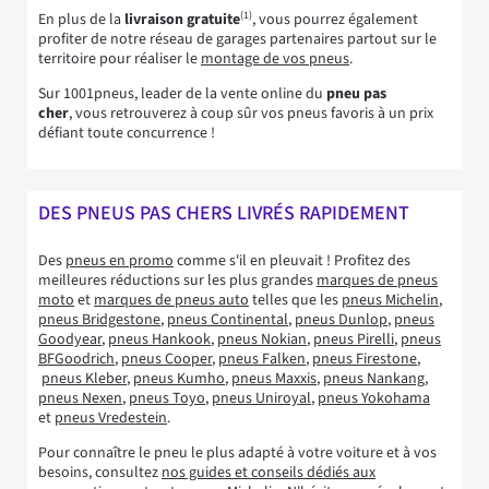
(1)
En plus de la
livraison gratuite
, vous pourrez également
profiter de notre réseau de garages partenaires partout sur le
territoire pour réaliser le
montage de vos pneus
.
Sur 1001pneus, leader de la vente online du
pneu pas
cher
, vous retrouverez à coup sûr vos pneus favoris à un prix
défiant toute concurrence !
DES PNEUS PAS CHERS LIVRÉS RAPIDEMENT
Des
pneus en promo
comme s'il en pleuvait ! Profitez des
meilleures réductions sur les plus grandes
marques de pneus
moto
et
marques de pneus auto
telles que les
pneus Michelin
,
pneus Bridgestone
,
pneus Continental
,
pneus Dunlop
,
pneus
Goodyear
,
pneus Hankook
,
pneus Nokian
,
pneus Pirelli
,
pneus
BFGoodrich
,
pneus Cooper
,
pneus Falken
,
pneus Firestone
,
pneus Kleber
,
pneus Kumho
,
pneus Maxxis
,
pneus Nankang
,
pneus Nexen
,
pneus Toyo
,
pneus Uniroyal
,
pneus Yokohama
et
pneus Vredestein
.
Pour connaître le pneu le plus adapté à votre voiture et à vos
besoins, consultez
nos guides et conseils dédiés aux