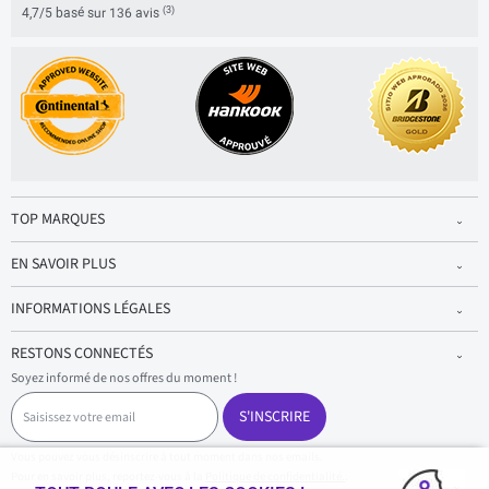
(3)
4,7/5 basé sur 136 avis
TOP MARQUES
EN SAVOIR PLUS
INFORMATIONS LÉGALES
RESTONS CONNECTÉS
Soyez informé de nos offres du moment !
S
a
S'INSCRIRE
i
s
Vous pouvez vous désinscrire à tout moment dans nos emails.
i
Pour en savoir plus, reportez-vous à la
Politique de confidentialité.
.
s