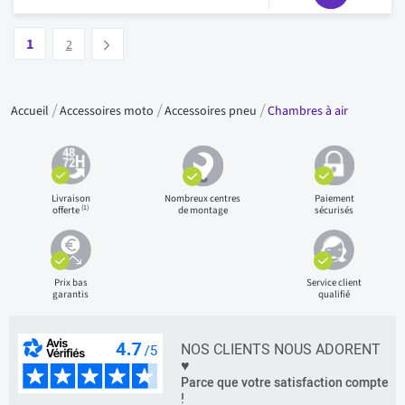
Page
Vous lisez actuellement la page
Page
1
Suivant
2
Accueil
Accessoires moto
Accessoires pneu
Chambres à air
Livraison
Nombreux centres
Paiement
(1)
offerte
de montage
sécurisés
Prix bas
Service client
garantis
qualifié
NOS CLIENTS NOUS ADORENT
♥
Parce que votre satisfaction compte
!