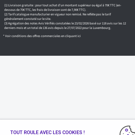
e
m
Livraison gratuite : pour tout achat d'un montant supérieur ou égal à 70€ TTC (en-
a
dessous de 70€ TTC, les frais de livraison sont de 7,90€ TTC).
i
Tarif catalogue manufacturier en vigueur non remisé. Ne reflète pas le tarif
généralement constaté sur le site.
l
Agrégation des notes Avis Vérifiés constatées le 23/02/2026 basé sur 118 avis sur les 12
derniers mois et un total de 136 avis depuis le 27/07/2022 pour la Luxembourg.
* Voir conditions des offres commerciales en
cliquant ici
TOUT ROULE AVEC LES COOKIES !