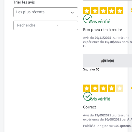
Trier les avis
Avis vérifié
Bon pneu rien à redire
Avis du
20/11/2025
, suite à une
expérience du
16/10/2025
par
Gr
F.
Utile
(0)
Signaler
Avis vérifié
Correct
Avis du
19/09/2021
, suite à une
expérience du
30/08/2021
par
A.
Publié à l'origine sur
1001pneus.f