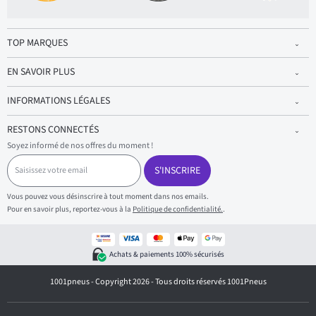
TOP MARQUES
EN SAVOIR PLUS
INFORMATIONS LÉGALES
RESTONS CONNECTÉS
Soyez informé de nos offres du moment !
S
a
S'INSCRIRE
i
s
Vous pouvez vous désinscrire à tout moment dans nos emails.
i
Pour en savoir plus, reportez-vous à la
Politique de confidentialité.
.
s
s
e
z
Achats & paiements 100% sécurisés
v
o
1001pneus - Copyright 2026 - Tous droits réservés 1001Pneus
t
r
e