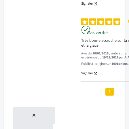
Signaler
Avis vérifié
Très bonne accroche sur la n
et la glace
Avis du
10/01/2018
, suite à une
expérience du
19/12/2017
par
A.
Publié à l'origine sur
1001pneus.f
Signaler
1