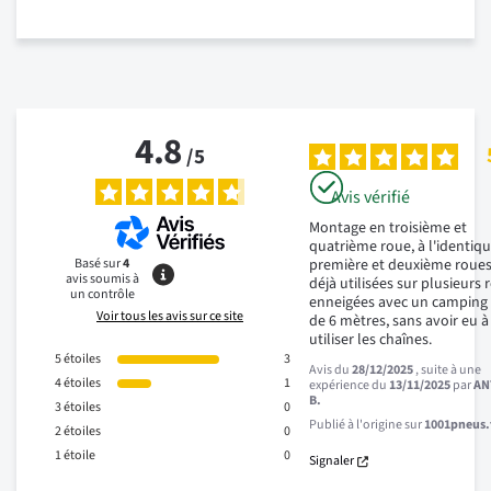
4.8
/
5
Avis vérifié
Montage en troisième et 
quatrième roue, à l'identiqu
Basé sur
4
première et deuxième roues 
avis soumis à
déjà utilisées sur plusieurs 
un contrôle
enneigées avec un camping c
Voir tous les avis sur ce site
de 6 mètres, sans avoir eu à 
utiliser les chaînes.
5
étoiles
3
Avis du
28/12/2025
, suite à une
4
étoiles
1
expérience du
13/11/2025
par
AN
B.
3
étoiles
0
Publié à l'origine sur
1001pneus.f
2
étoiles
0
1
étoile
0
Signaler