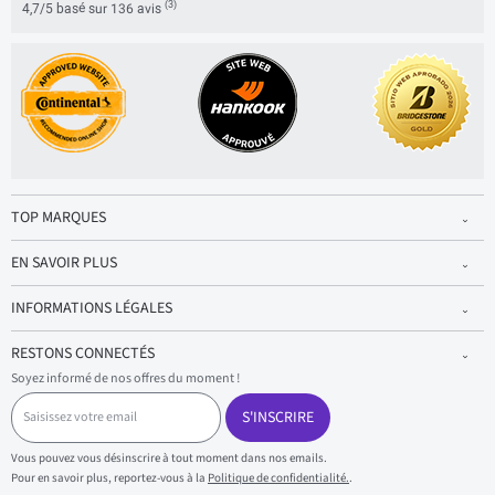
(3)
4,7/5 basé sur 136 avis
TOP MARQUES
EN SAVOIR PLUS
INFORMATIONS LÉGALES
RESTONS CONNECTÉS
Soyez informé de nos offres du moment !
S
a
S'INSCRIRE
i
s
Vous pouvez vous désinscrire à tout moment dans nos emails.
i
Pour en savoir plus, reportez-vous à la
Politique de confidentialité.
.
s