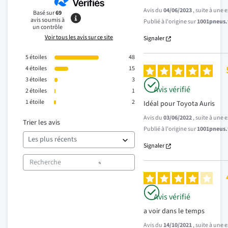
Avis du
04/06/2023
, suite à une
Basé sur
69
avis soumis à
Publié à l'origine sur
1001pneus.f
un contrôle
Voir tous les avis sur ce site
Signaler
5
étoiles
48
4
étoiles
15
3
étoiles
3
Avis vérifié
2
étoiles
1
1
étoile
2
Idéal pour Toyota Auris
Avis du
03/06/2022
, suite à une
Trier les avis
Publié à l'origine sur
1001pneus.f
Signaler
Avis vérifié
a voir dans le temps
Avis du
14/10/2021
, suite à une