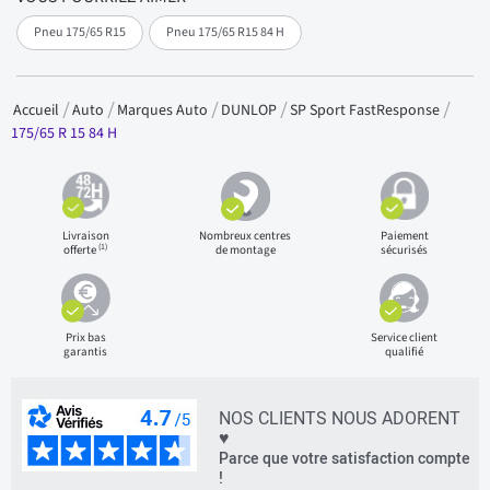
Pneu 175/65 R15
Pneu 175/65 R15 84 H
Accueil
Auto
Marques Auto
DUNLOP
SP Sport FastResponse
175/65 R 15 84 H
Livraison
Nombreux centres
Paiement
(1)
offerte
de montage
sécurisés
Prix bas
Service client
garantis
qualifié
NOS CLIENTS NOUS ADORENT
♥
Parce que votre satisfaction compte
!