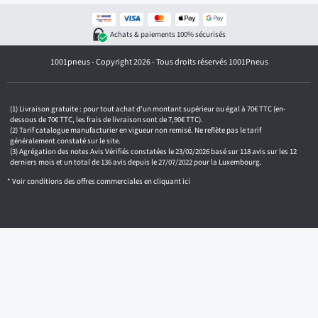
s
e
z
Achats & paiements 100% sécurisés
v
o
1001pneus - Copyright 2026 - Tous droits réservés 1001Pneus
t
r
e
e
m
Livraison gratuite : pour tout achat d'un montant supérieur ou égal à 70€ TTC (en-
a
dessous de 70€ TTC, les frais de livraison sont de 7,90€ TTC).
i
Tarif catalogue manufacturier en vigueur non remisé. Ne reflète pas le tarif
généralement constaté sur le site.
l
Agrégation des notes Avis Vérifiés constatées le 23/02/2026 basé sur 118 avis sur les 12
derniers mois et un total de 136 avis depuis le 27/07/2022 pour la Luxembourg.
* Voir conditions des offres commerciales en
cliquant ici