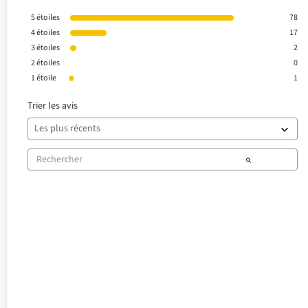
5
étoiles
78
4
étoiles
17
3
étoiles
2
2
étoiles
0
1
étoile
1
Trier les avis