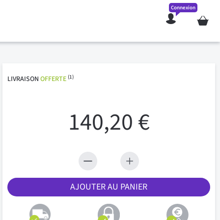
Connexion
Mon pan
(1)
LIVRAISON
OFFERTE
140,20 €
AJOUTER AU PANIER