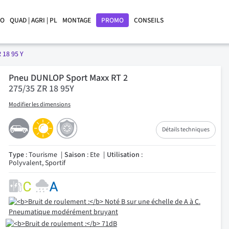
LO
QUAD | AGRI | PL
MONTAGE
PROMO
CONSEILS
 18 95 Y
Pneu DUNLOP Sport Maxx RT 2
275/35 ZR 18 95Y
Modifier les dimensions
Détails techniques
Type
: Tourisme
Saison
: Ete
Utilisation
:
Polyvalent, Sportif