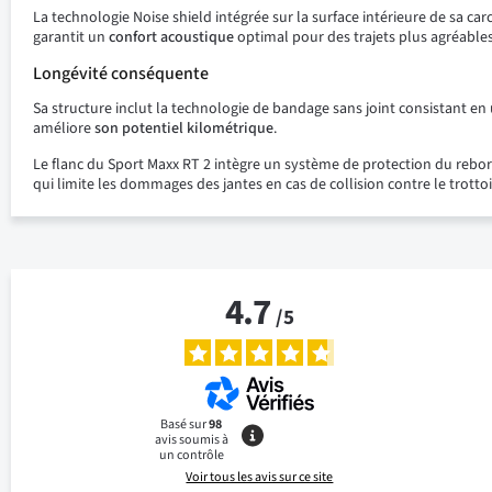
La technologie Noise shield intégrée sur la surface intérieure de sa ca
garantit un
confort acoustique
optimal pour des trajets plus agréables
Longévité conséquente
Sa structure inclut la technologie de bandage sans joint consistant en
améliore
son potentiel kilométrique
.
Le flanc du Sport Maxx RT 2 intègre un système de protection du rebo
qui limite les dommages des jantes en cas de collision contre le trottoi
4.7
/
5
Basé sur
98
avis soumis à
un contrôle
Voir tous les avis sur ce site