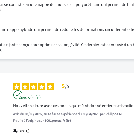
rcasse consiste en une nappe de mousse en polyuréthane qui permet de limiter
.
 une nappe hybride qui permet de réduire les déformations circonférentielle
rd de jante conçu pour optimiser sa longévité. Ce dernier est composé d’un
r.
5
/
5
Avis vérifié
Nouvelle voiture avec ces pneus qui m’ont donné entière satisfact
Avis du
06/06/2026
, suite à une expérience du
30/04/2026
par
Philippe M.
Publié à l'origine sur
1001pneus.fr (fr)
Signaler