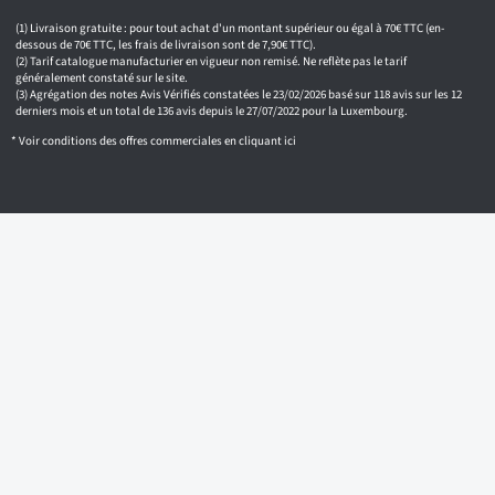
e
m
Livraison gratuite : pour tout achat d'un montant supérieur ou égal à 70€ TTC (en-
a
dessous de 70€ TTC, les frais de livraison sont de 7,90€ TTC).
i
Tarif catalogue manufacturier en vigueur non remisé. Ne reflète pas le tarif
généralement constaté sur le site.
l
Agrégation des notes Avis Vérifiés constatées le 23/02/2026 basé sur 118 avis sur les 12
derniers mois et un total de 136 avis depuis le 27/07/2022 pour la Luxembourg.
* Voir conditions des offres commerciales en
cliquant ici