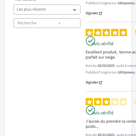
Publié à l'origine sur
1001pneus.f
Signaler
Avis vérifié
Excellent produit,  bonne ac
parfait sur neige.
Avis du
26/10/2025
, suite à une
Publié à l'origine sur
1001pneus.f
Signaler
Avis vérifié
J'aurais du prendre la versio
poids...
Avis du
29/11/2023
, suite à une