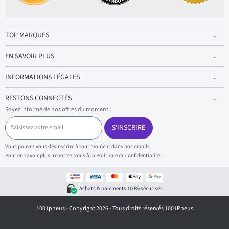
TOP MARQUES
EN SAVOIR PLUS
INFORMATIONS LÉGALES
RESTONS CONNECTÉS
Soyez informé de nos offres du moment !
S
a
S'INSCRIRE
i
s
Vous pouvez vous désinscrire à tout moment dans nos emails.
i
Pour en savoir plus, reportez-vous à la
Politique de confidentialité.
.
s
s
e
z
Achats & paiements 100% sécurisés
v
o
1001pneus - Copyright 2026 - Tous droits réservés 1001Pneus
t
r
e