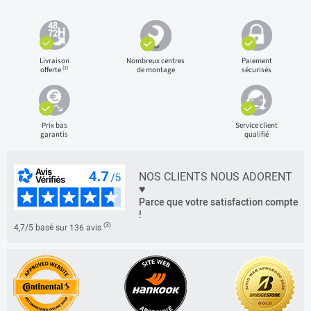
Livraison
Nombreux centres
Paiement
(1)
offerte
de montage
sécurisés
Prix bas
Service client
garantis
qualifié
NOS CLIENTS NOUS ADORENT
♥
Parce que votre satisfaction compte
!
(3)
4,7/5 basé sur 136 avis