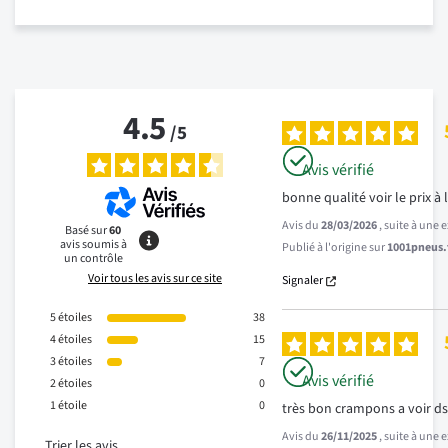
4.5
/
5
Avis vérifié
bonne qualité voir le prix à 
Avis du
28/03/2026
, suite à une
Basé sur
60
avis soumis à
Publié à l'origine sur
1001pneus.f
un contrôle
Voir tous les avis sur ce site
Signaler
5
étoiles
38
4
étoiles
15
3
étoiles
7
Avis vérifié
2
étoiles
0
1
étoile
0
très bon crampons a voir ds 
Avis du
26/11/2025
, suite à une
Trier les avis