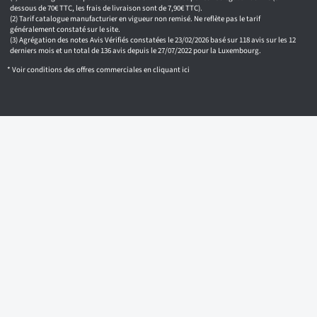
a
dessous de 70€ TTC, les frais de livraison sont de 7,90€ TTC).
i
Tarif catalogue manufacturier en vigueur non remisé. Ne reflète pas le tarif
généralement constaté sur le site.
l
Agrégation des notes Avis Vérifiés constatées le 23/02/2026 basé sur 118 avis sur les 12
derniers mois et un total de 136 avis depuis le 27/07/2022 pour la Luxembourg.
* Voir conditions des offres commerciales en
cliquant ici