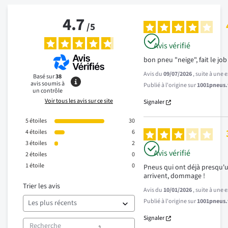
4.7
/
5
Avis vérifié
bon pneu "neige", fait le job
Avis du
09/07/2026
, suite à une
Basé sur
38
avis soumis à
Publié à l'origine sur
1001pneus.f
un contrôle
Voir tous les avis sur ce site
Signaler
5
étoiles
30
4
étoiles
6
3
étoiles
2
Avis vérifié
2
étoiles
0
1
étoile
0
Pneus qui ont déjà presqu'u
arrivent, dommage !
Trier les avis
Avis du
10/01/2026
, suite à une
Publié à l'origine sur
1001pneus.f
Signaler