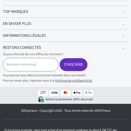
TOP MARQUES
EN SAVOIR PLUS
INFORMATIONS LÉGALES
RESTONS CONNECTÉS
Soyez informé de nos offres du moment !
S
a
S'INSCRIRE
i
s
Vous pouvez vous désinscrire à tout moment dans nos emails.
i
Pour en savoir plus, reportez-vous à la
Politique de confidentialité.
.
s
s
e
z
Achats & paiements 100% sécurisés
v
o
1001pneus - Copyright 2026 - Tous droits réservés 1001Pneus
t
r
e
e
m
Livraison gratuite : pour tout achat d'un montant supérieur ou égal à 70€ TTC (en-