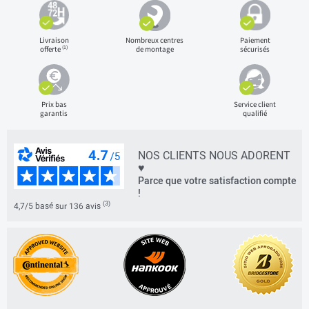
Livraison
Nombreux centres
Paiement
(1)
offerte
de montage
sécurisés
Prix bas
Service client
garantis
qualifié
NOS CLIENTS NOUS ADORENT
♥
Parce que votre satisfaction compte
!
(3)
4,7/5 basé sur 136 avis