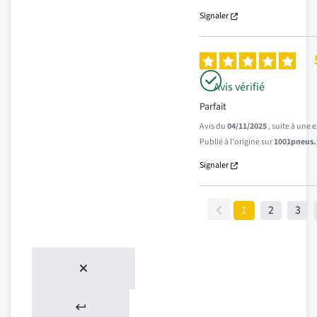
Signaler
Avis vérifié
Parfait
Avis du
04/11/2025
, suite à une
Publié à l'origine sur
1001pneus.f
Signaler
1
2
3