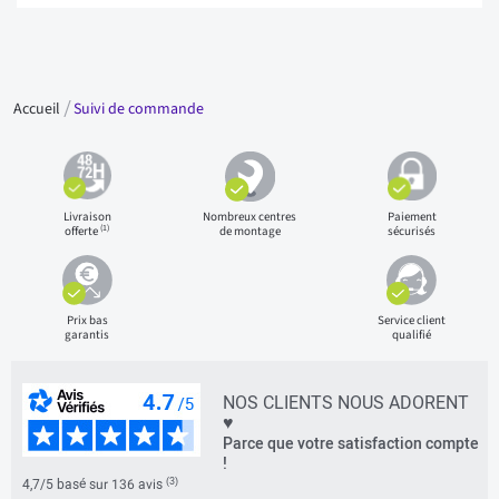
Accueil
Suivi de commande
Livraison
Nombreux centres
Paiement
(1)
offerte
de montage
sécurisés
Prix bas
Service client
garantis
qualifié
NOS CLIENTS NOUS ADORENT
♥
Parce que votre satisfaction compte
!
(3)
4,7/5 basé sur 136 avis