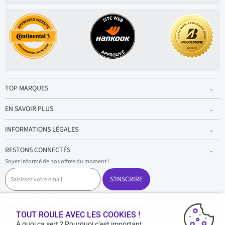
TOP MARQUES
EN SAVOIR PLUS
INFORMATIONS LÉGALES
RESTONS CONNECTÉS
Soyez informé de nos offres du moment !
S
a
S'INSCRIRE
i
s
Vous pouvez vous désinscrire à tout moment dans nos emails.
i
Pour en savoir plus, reportez-vous à la
Politique de confidentialité.
.
s
TOUT ROULE AVEC LES COOKIES !
s
A quoi ça sert ? Pourquoi c’est important