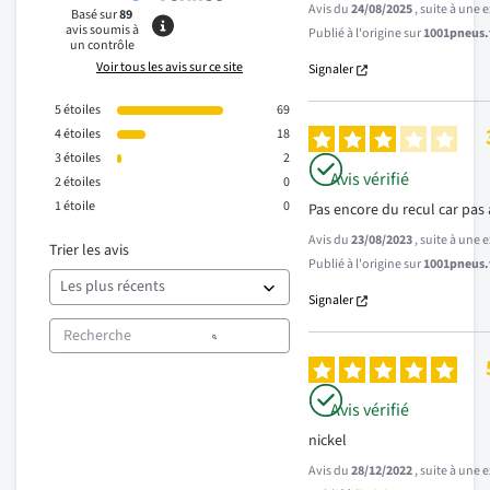
Avis du
24/08/2025
, suite à une
Basé sur
89
avis soumis à
Publié à l'origine sur
1001pneus.f
un contrôle
Voir tous les avis sur ce site
Signaler
5
étoiles
69
4
étoiles
18
3
étoiles
2
Avis vérifié
2
étoiles
0
1
étoile
0
Pas encore du recul car pas
Avis du
23/08/2023
, suite à une
Trier les avis
Publié à l'origine sur
1001pneus.f
Signaler
Avis vérifié
nickel
Avis du
28/12/2022
, suite à une