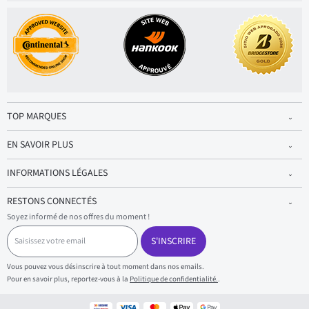
TOP MARQUES
EN SAVOIR PLUS
INFORMATIONS LÉGALES
RESTONS CONNECTÉS
Soyez informé de nos offres du moment !
S
a
S'INSCRIRE
i
s
Vous pouvez vous désinscrire à tout moment dans nos emails.
i
Pour en savoir plus, reportez-vous à la
Politique de confidentialité.
.
s
s
e