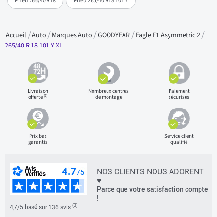
Pneu 265/40 R18
Pneu 265/40 R18 101 Y
Accueil
Auto
Marques Auto
GOODYEAR
Eagle F1 Asymmetric 2
265/40 R 18 101 Y XL
Livraison
Nombreux centres
Paiement
(1)
offerte
de montage
sécurisés
Prix bas
Service client
garantis
qualifié
NOS CLIENTS NOUS ADORENT
♥
Parce que votre satisfaction compte
!
(3)
4,7/5 basé sur 136 avis