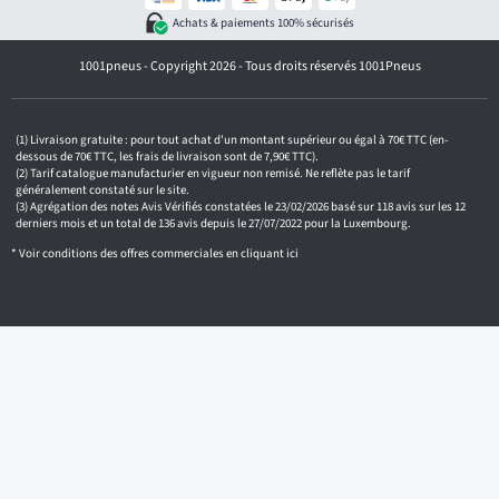
z
Achats & paiements 100% sécurisés
v
o
1001pneus - Copyright 2026 - Tous droits réservés 1001Pneus
t
r
e
e
m
Livraison gratuite : pour tout achat d'un montant supérieur ou égal à 70€ TTC (en-
a
dessous de 70€ TTC, les frais de livraison sont de 7,90€ TTC).
i
Tarif catalogue manufacturier en vigueur non remisé. Ne reflète pas le tarif
généralement constaté sur le site.
l
Agrégation des notes Avis Vérifiés constatées le 23/02/2026 basé sur 118 avis sur les 12
derniers mois et un total de 136 avis depuis le 27/07/2022 pour la Luxembourg.
* Voir conditions des offres commerciales en
cliquant ici