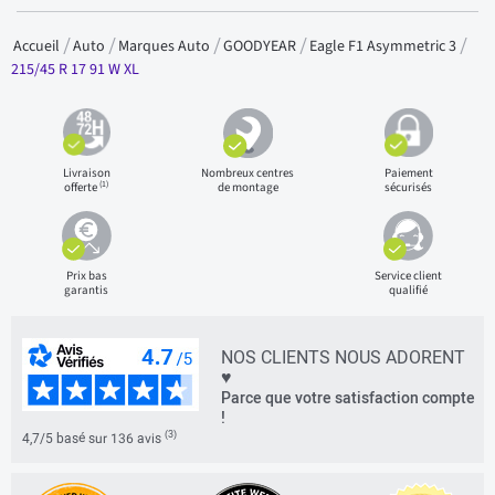
Accueil
Auto
Marques Auto
GOODYEAR
Eagle F1 Asymmetric 3
215/45 R 17 91 W XL
Livraison
Nombreux centres
Paiement
(1)
offerte
de montage
sécurisés
Prix bas
Service client
garantis
qualifié
NOS CLIENTS NOUS ADORENT
♥
Parce que votre satisfaction compte
!
(3)
4,7/5 basé sur 136 avis