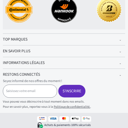
TOP MARQUES
EN SAVOIR PLUS
INFORMATIONS LÉGALES
RESTONS CONNECTÉS
Soyez informé de nos offres du moment !
S
a
S'INSCRIRE
i
s
Vous pouvez vous désinscrire à tout moment dans nos emails.
i
Pour en savoir plus, reportez-vous à la
Politique de confidentialité.
.
s
s
e
z
Achats & paiements 100% sécurisés
v