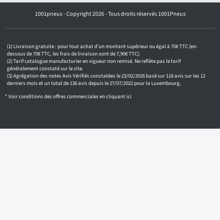
o
1001pneus - Copyright 2026 - Tous droits réservés 1001Pneus
t
r
e
e
m
Livraison gratuite : pour tout achat d'un montant supérieur ou égal à 70€ TTC (en-
a
dessous de 70€ TTC, les frais de livraison sont de 7,90€ TTC).
i
Tarif catalogue manufacturier en vigueur non remisé. Ne reflète pas le tarif
généralement constaté sur le site.
l
Agrégation des notes Avis Vérifiés constatées le 23/02/2026 basé sur 118 avis sur les 12
derniers mois et un total de 136 avis depuis le 27/07/2022 pour la Luxembourg.
* Voir conditions des offres commerciales en
cliquant ici