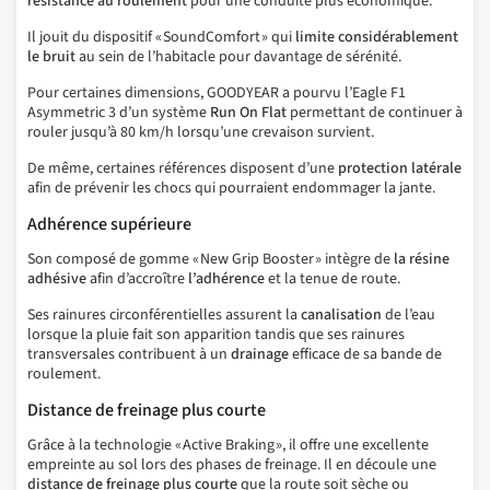
résistance au roulement
pour une conduite plus économique.
Il jouit du dispositif « SoundComfort » qui
limite considérablement
le bruit
au sein de l’habitacle pour davantage de sérénité.
Pour certaines dimensions, GOODYEAR a pourvu l’Eagle F1
Asymmetric 3 d’un système
Run On Flat
permettant de continuer à
rouler jusqu’à 80 km/h lorsqu’une crevaison survient.
De même, certaines références disposent d’une
protection latérale
afin de prévenir les chocs qui pourraient endommager la jante.
Adhérence supérieure
Son composé de gomme « New Grip Booster » intègre de
la résine
adhésive
afin d’accroître
l’adhérence
et la tenue de route.
Ses rainures circonférentielles assurent la
canalisation
de l’eau
lorsque la pluie fait son apparition tandis que ses rainures
transversales contribuent à un
drainage
efficace de sa bande de
roulement.
Distance de freinage plus courte
Grâce à la technologie « Active Braking », il offre une excellente
empreinte au sol lors des phases de freinage. Il en découle une
distance de freinage plus courte
que la route soit sèche ou