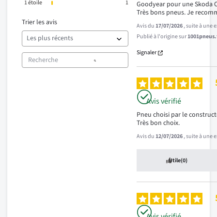
1
étoile
1
Goodyear pour une Skoda Oc
Très bons pneus. Je recom
Trier les avis
Avis du
17/07/2026
, suite à une
Publié à l'origine sur
1001pneus.f
Signaler
Avis vérifié
Pneu choisi par le constructe
Très bon choix.
Avis du
12/07/2026
, suite à une
Utile
(0)
Avis vérifié