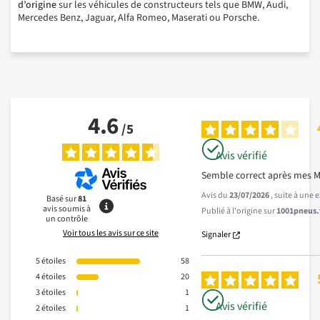
d’origine
sur les véhicules de constructeurs tels que BMW, Audi,
Mercedes Benz, Jaguar, Alfa Romeo, Maserati ou Porsche.
4.6
/
5
Avis vérifié
Semble correct après mes M
Avis du
23/07/2026
, suite à une
Basé sur
81
avis soumis à
Publié à l'origine sur
1001pneus.f
un contrôle
Voir tous les avis sur ce site
Signaler
5
étoiles
58
4
étoiles
20
3
étoiles
1
Avis vérifié
2
étoiles
1