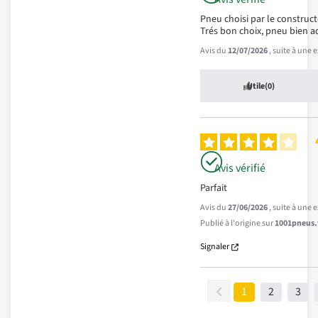
Pneu choisi par le constructe
Trés bon choix, pneu bien a
Avis du
12/07/2026
, suite à une
Utile
(0)
Avis vérifié
Parfait
Avis du
27/06/2026
, suite à une
Publié à l'origine sur
1001pneus.f
Signaler
1
2
3