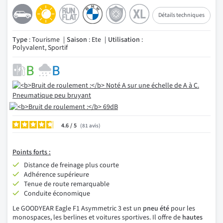
Détails techniques
Type
: Tourisme
Saison
: Ete
Utilisation
:
Polyvalent, Sportif
4.6
/
81
avis
Points
forts :
Distance de freinage plus courte
Adhérence supérieure
Tenue de route remarquable
Conduite économique
Le GOODYEAR Eagle F1 Asymmetric 3 est un
pneu été
pour les
monospaces, les berlines et voitures sportives. Il offre de
hautes