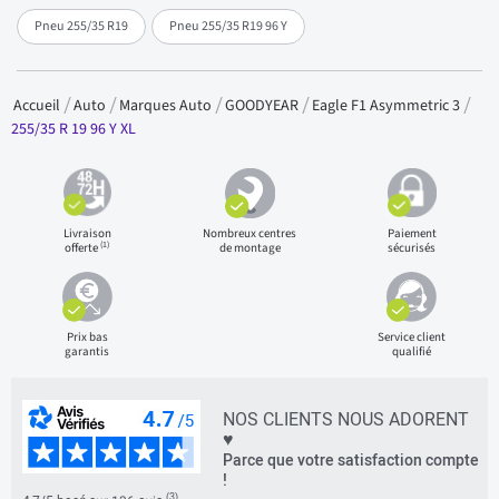
Pneu 255/35 R19
Pneu 255/35 R19 96 Y
Accueil
Auto
Marques Auto
GOODYEAR
Eagle F1 Asymmetric 3
255/35 R 19 96 Y XL
Livraison
Nombreux centres
Paiement
(1)
offerte
de montage
sécurisés
Prix bas
Service client
garantis
qualifié
NOS CLIENTS NOUS ADORENT
♥
Parce que votre satisfaction compte
!
(3)