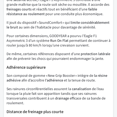
une
sécurité
accrue, l’Eagle F1 Asymmetric 3 contribue à une
grande maîtrise que la route soit sèche ou mouillée. Il accorde des
freinages courts
et réactifs tout en bénéficiant d’une
faible
résistance au roulement
pour une conduite plus économique.
Il jouit du dispositif « SoundComfort » qui
limite considérablement
le bruit
au sein de l’habitacle pour davantage de sérénité.
Pour certaines dimensions, GOODYEAR a pourvu l’Eagle F1
Asymmetric 3 d’un système
Run On Flat
permettant de continuer à
rouler jusqu’à 80 km/h lorsqu’une crevaison survient.
De même, certaines références disposent d’une
protection latérale
afin de prévenir les chocs qui pourraient endommager la jante.
Adhérence supérieure
Son composé de gomme « New Grip Booster » intègre de
la résine
adhésive
afin d’accroître
l’adhérence
et la tenue de route.
Ses rainures circonférentielles assurent la
canalisation
de l’eau
lorsque la pluie fait son apparition tandis que ses rainures
transversales contribuent à un
drainage
efficace de sa bande de
roulement.
Distance de freinage plus courte