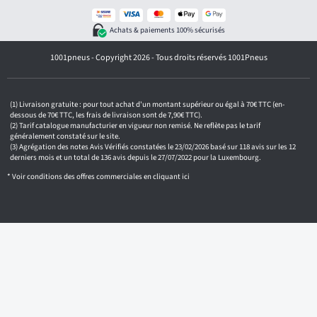
s
e
z
Achats & paiements 100% sécurisés
v
o
1001pneus - Copyright 2026 - Tous droits réservés 1001Pneus
t
r
e
e
m
Livraison gratuite : pour tout achat d'un montant supérieur ou égal à 70€ TTC (en-
a
dessous de 70€ TTC, les frais de livraison sont de 7,90€ TTC).
i
Tarif catalogue manufacturier en vigueur non remisé. Ne reflète pas le tarif
généralement constaté sur le site.
l
Agrégation des notes Avis Vérifiés constatées le 23/02/2026 basé sur 118 avis sur les 12
derniers mois et un total de 136 avis depuis le 27/07/2022 pour la Luxembourg.
* Voir conditions des offres commerciales en
cliquant ici