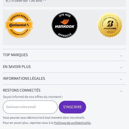
4,7/5 basé sur 136 avis
TOP MARQUES
EN SAVOIR PLUS
INFORMATIONS LÉGALES
RESTONS CONNECTÉS
Soyez informé de nos offres du moment !
S
a
S'INSCRIRE
i
s
Vous pouvez vous désinscrire à tout moment dans nos emails.
i
Pour en savoir plus, reportez-vous à la
Politique de confidentialité.
.
s