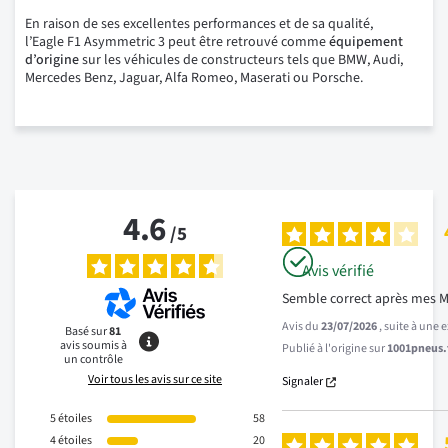
En raison de ses excellentes performances et de sa qualité,
l’Eagle F1 Asymmetric 3 peut être retrouvé comme
équipement
d’origine
sur les véhicules de constructeurs tels que BMW, Audi,
Mercedes Benz, Jaguar, Alfa Romeo, Maserati ou Porsche.
4.6
/
5
Avis vérifié
Semble correct après mes M
Avis du
23/07/2026
, suite à une
Basé sur
81
avis soumis à
Publié à l'origine sur
1001pneus.f
un contrôle
Voir tous les avis sur ce site
Signaler
5
étoiles
58
4
étoiles
20