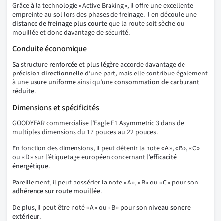
Grâce à la technologie « Active Braking », il offre une excellente
empreinte au sol lors des phases de freinage. Il en découle une
distance de freinage plus courte
que la route soit sèche ou
mouillée et donc davantage de sécurité.
Conduite économique
Sa structure
renforcée
et plus
légère
accorde davantage de
précision directionnelle
d’une part, mais elle contribue également
à une
usure uniforme
ainsi qu’une
consommation de carburant
réduite
.
Dimensions et spécificités
GOODYEAR commercialise l’Eagle F1 Asymmetric 3 dans de
multiples dimensions du 17 pouces au 22 pouces.
En fonction des dimensions, il peut détenir la note « A », « B », « C »
ou « D » sur l’étiquetage européen concernant
l’efficacité
énergétique
.
Pareillement, il peut posséder la note « A », « B » ou « C » pour son
adhérence sur route mouillée
.
De plus, il peut être noté « A » ou « B » pour son
niveau sonore
extérieur
.