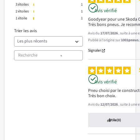
3
étoiles
1
Avis vérifié
2
étoiles
1
1
étoile
1
Goodyear pour une Skoda Oc
Très bons pneus. Je recom
Trier les avis
Avis du
17/07/2026
, suite à une
Publié à l'origine sur
1001pneus.f
Signaler
Avis vérifié
Pneu choisi par le constructe
Très bon choix.
Avis du
12/07/2026
, suite à une
Utile
(0)