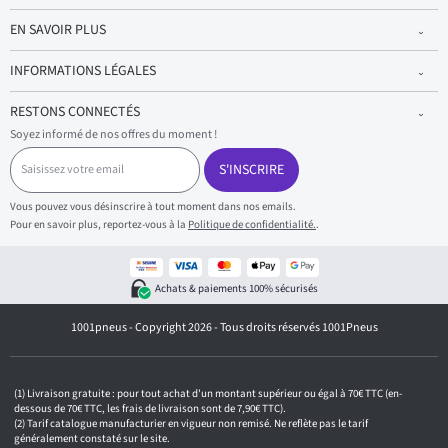
EN SAVOIR PLUS
INFORMATIONS LÉGALES
RESTONS CONNECTÉS
Soyez informé de nos offres du moment !
S
a
S'INSCRIRE
i
s
Vous pouvez vous désinscrire à tout moment dans nos emails.
i
Pour en savoir plus, reportez-vous à la
Politique de confidentialité.
.
s
s
e
z
Achats & paiements 100% sécurisés
v
o
1001pneus - Copyright 2026 - Tous droits réservés 1001Pneus
t
r
e
e
m
Livraison gratuite : pour tout achat d'un montant supérieur ou égal à 70€ TTC (en-
a
dessous de 70€ TTC, les frais de livraison sont de 7,90€ TTC).
i
Tarif catalogue manufacturier en vigueur non remisé. Ne reflète pas le tarif
généralement constaté sur le site.
l