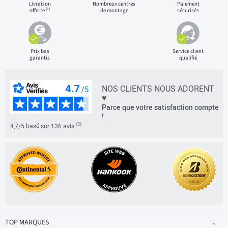
Livraison
Nombreux centres
Paiement
(1)
offerte
de montage
sécurisés
Prix bas
Service client
garantis
qualifié
NOS CLIENTS NOUS ADORENT
♥
Parce que votre satisfaction compte
!
(3)
4,7/5 basé sur 136 avis
TOP MARQUES