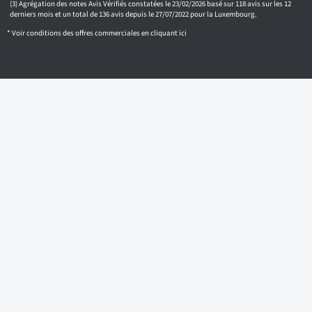
Agrégation des notes Avis Vérifiés constatées le 23/02/2026 basé sur 118 avis sur les 12
derniers mois et un total de 136 avis depuis le 27/07/2022 pour la Luxembourg.
* Voir conditions des offres commerciales en
cliquant ici