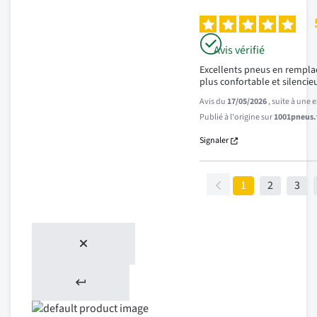
Avis vérifié
Excellents pneus en rempla
plus confortable et silencie
Avis du
17/05/2026
, suite à une
Publié à l'origine sur
1001pneus.f
Signaler
1
2
3