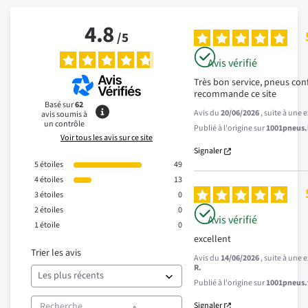
4.8
/
5
Avis vérifié
Très bon service, pneus co
recommande ce site
Basé sur
62
Avis du
20/06/2026
, suite à une
avis soumis à
un contrôle
Publié à l'origine sur
1001pneus.b
Voir tous les avis sur ce site
Signaler
5
étoiles
49
4
étoiles
13
3
étoiles
0
2
étoiles
0
Avis vérifié
1
étoile
0
excellent
Trier les avis
Avis du
14/06/2026
, suite à une
R.
Publié à l'origine sur
1001pneus.f
Signaler