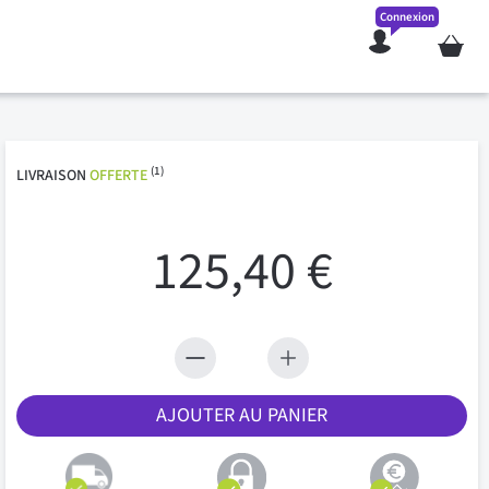
Connexion
Mon pan
(1)
LIVRAISON
OFFERTE
125,40 €
AJOUTER AU PANIER