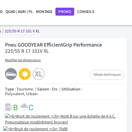
LO
QUAD | AGRI | PL
MONTAGE
PROMO
CONSEILS
225/55 R 17 101 V XL
ce
Pneu GOODYEAR EfficientGrip Performance
225/55 R 17 101V XL
Modifier les dimensions
Détails techniques
Type
: Tourisme
Saison
: Ete
Utilisation
:
Polyvalent, Urbain