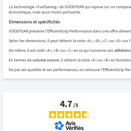
La technologie « FuelSaving » de GOODYEAR qui repose sur un compo
économique, mais aussi moins polluante.
Dimensions et spécificités
GOODYEAR présente l’EfficientGrip Performance dans une offre dimen
Selon les dimensions, il peut détenir la note « A », « B », « C » ou « D » su
De même, il est noté « A », « B » ou « C » en ce qui concerne son
adhérenc
En termes de
volume sonore
, il obtient la note « A » ou « B » en fonct
De par ses qualités et ses performances, on retrouve l’EfficientGrip P
4.7
/
5