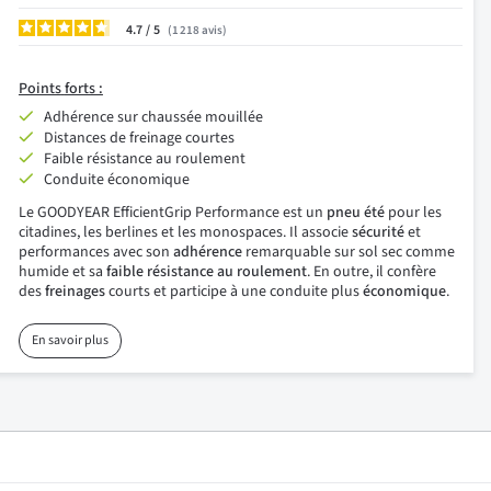
4.7
/
1 218
avis
Points
forts :
Adhérence sur chaussée mouillée
Distances de freinage courtes
Faible résistance au roulement
Conduite économique
Le GOODYEAR EfficientGrip Performance est un
pneu été
pour les
citadines, les berlines et les monospaces. Il associe
sécurité
et
performances avec son
adhérence
remarquable sur sol sec comme
humide et sa
faible résistance au roulement
. En outre, il confère
des
freinages
courts et participe à une conduite plus
économique
.
En savoir plus