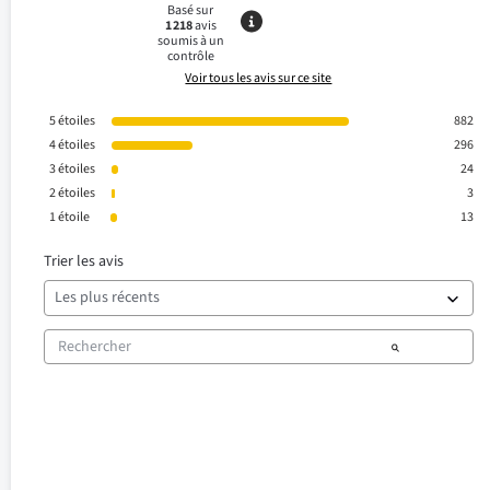
Basé sur
1 218
avis
soumis à un
contrôle
Voir tous les avis sur ce site
5
étoiles
882
4
étoiles
296
3
étoiles
24
2
étoiles
3
1
étoile
13
Trier les avis