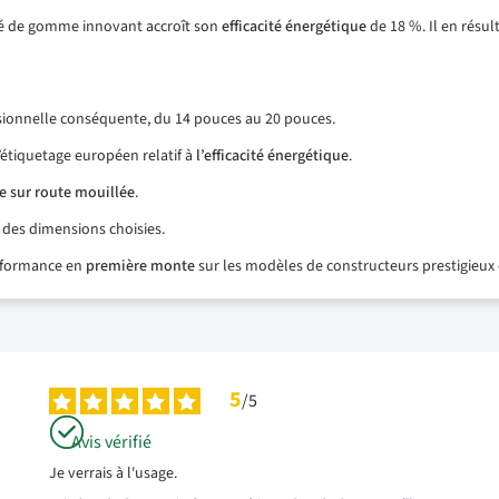
sé de gomme innovant accroît son
efficacité énergétique
de 18 %. Il en résu
sionnelle conséquente, du 14 pouces au 20 pouces.
r l’étiquetage européen relatif à
l’efficacité énergétique
.
e sur route mouillée
.
ion des dimensions choisies.
erformance en
première monte
sur les modèles de constructeurs prestigie
5
/
5
Avis vérifié
Je verrais à l'usage.