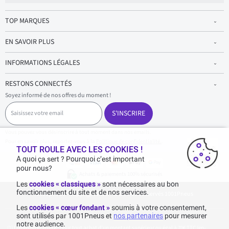
TOP MARQUES
EN SAVOIR PLUS
INFORMATIONS LÉGALES
RESTONS CONNECTÉS
Soyez informé de nos offres du moment !
S
a
S'INSCRIRE
i
s
Vous pouvez vous désinscrire à tout moment dans nos emails.
i
Pour en savoir plus, reportez-vous à la
Politique de confidentialité.
.
s
TOUT ROULE AVEC LES COOKIES !
s
A quoi ça sert ? Pourquoi c’est important
e
pour nous?
z
Achats & paiements 100% sécurisés
v
Les
cookies « classiques »
sont nécessaires au bon
o
fonctionnement du site et de nos services.
1001pneus - Copyright 2026 - Tous droits réservés 1001Pneus
t
r
Les
cookies « cœur fondant »
soumis à votre consentement,
e
sont utilisés par 1001Pneus et
nos partenaires
pour mesurer
e
notre audience.
m
Livraison gratuite : pour tout achat d'un montant supérieur ou égal à 70€ TTC (en-