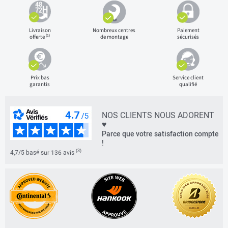
Livraison
Nombreux centres
Paiement
(1)
offerte
de montage
sécurisés
Prix bas
Service client
garantis
qualifié
NOS CLIENTS NOUS ADORENT
♥
Parce que votre satisfaction compte
!
(3)
4,7/5 basé sur 136 avis