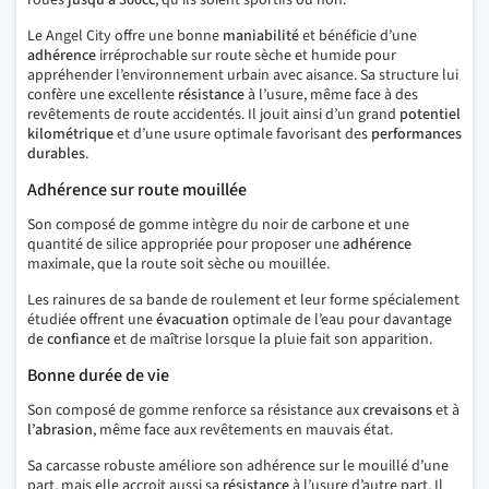
Le Angel City offre une bonne
maniabilité
et bénéficie d’une
adhérence
irréprochable sur route sèche et humide pour
appréhender l’environnement urbain avec aisance. Sa structure lui
confère une excellente
résistance
à l’usure, même face à des
revêtements de route accidentés. Il jouit ainsi d’un grand
potentiel
kilométrique
et d’une usure optimale favorisant des
performances
durables
.
Adhérence sur route mouillée
Son composé de gomme intègre du noir de carbone et une
quantité de silice appropriée pour proposer une
adhérence
maximale, que la route soit sèche ou mouillée.
Les rainures de sa bande de roulement et leur forme spécialement
étudiée offrent une
évacuation
optimale de l’eau pour davantage
de
confiance
et de maîtrise lorsque la pluie fait son apparition.
Bonne durée de vie
Son composé de gomme renforce sa résistance aux
crevaisons
et à
l’abrasion
, même face aux revêtements en mauvais état.
Sa carcasse robuste améliore son adhérence sur le mouillé d’une
part, mais elle accroit aussi sa
résistance
à l’usure d’autre part. Il