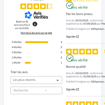
Avis vérifié
Pas les bons pneus
Avis du
20/10/2025
, suite à une
Basé sur
5
expérience du
07/09/2025
par
Pi
avis soumis à
un contrôle
Publié à l'origine sur
1001pneus.f
Voir tous les avis sur ce site
Signaler
5
étoiles
4
4
étoiles
0
3
étoiles
0
2
étoiles
0
Avis vérifié
1
étoile
1
Bonne qualité
Trier les avis
Avis du
10/10/2025
, suite à une
expérience du
31/08/2025
par
Xav
Publié à l'origine sur
1001pneus.f
Signaler