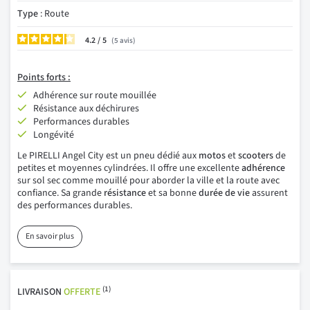
Type
: Route
4.2
/
5
avis
Points
forts :
Adhérence sur route mouillée
Résistance aux déchirures
Performances durables
Longévité
Le PIRELLI Angel City est un pneu dédié aux
motos
et
scooters
de
petites et moyennes cylindrées. Il offre une excellente
adhérence
sur sol sec comme mouillé pour aborder la ville et la route avec
confiance. Sa grande
résistance
et sa bonne
durée de vie
assurent
des performances durables.
En savoir plus
(1)
LIVRAISON
OFFERTE