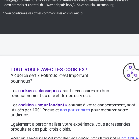
Agrégation des notes Avis Vérifiés constatées le 23/02/2026 basé sur 118 avis sur les 12
derniers mois et un total de 136 avis depuis le 27/07/2022 pour la Luxembourg.
* Voir conditions des offres commerciales en
cliquant ici
TOUT ROULE AVEC LES COOKIES !
A quoi ça sert ? Pourquoi c’est important
pour nous?
Les
cookies « classiques »
sont nécessaires au bon
fonctionnement du site et de nos services.
Les
cookies « cœur fondant »
soumis à votre consentement, sont
utilisés par 1001Pneus et
nos partenaires
pour mesurer notre
audience.
Egalement à personnaliser votre expérience, vous adresser des
produits et des publicités ciblés.
Pour en savoir plus ou modifier vos choix, consultez notre
politique