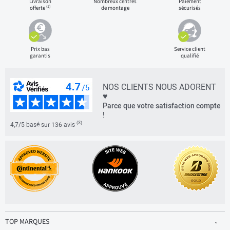
Livraison
Nombreux centres
Paiement
(1)
offerte
de montage
sécurisés
Prix bas
Service client
garantis
qualifié
NOS CLIENTS NOUS ADORENT
♥
Parce que votre satisfaction compte
!
(3)
4,7/5 basé sur 136 avis
TOP MARQUES