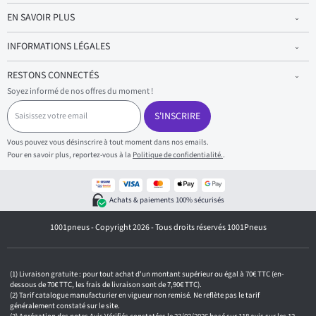
EN SAVOIR PLUS
INFORMATIONS LÉGALES
RESTONS CONNECTÉS
Soyez informé de nos offres du moment !
S
a
S'INSCRIRE
i
s
Vous pouvez vous désinscrire à tout moment dans nos emails.
i
Pour en savoir plus, reportez-vous à la
Politique de confidentialité.
.
s
s
e
z
Achats & paiements 100% sécurisés
v
o
1001pneus - Copyright 2026 - Tous droits réservés 1001Pneus
t
r
e
e
m
Livraison gratuite : pour tout achat d'un montant supérieur ou égal à 70€ TTC (en-
a
dessous de 70€ TTC, les frais de livraison sont de 7,90€ TTC).
i
Tarif catalogue manufacturier en vigueur non remisé. Ne reflète pas le tarif
généralement constaté sur le site.
l