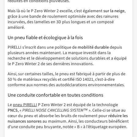
réduites en conditions pluvieuses.
Mais là où le P Zero Winter 2 excelle, c’est également
sur la neige
,
grâce à une bande de roulement optimisée avec des rainures
incurvées, des lamelles en 3D plus longues et un composé
amélioré.
Un pneu fiable et écologique à la fois
PIRELLI s’inscrit dans une politique de
mobilité durable
depuis
plusieurs années maintenant. La marque investit dans la
recherche et le développement de solutions durables et a équipé
le P Zero Winter 2 de ses dernières innovations.
Ainsi, sur certaines tailles, le pneu est fabriqué à partir de plus de
50 % de matériaux recyclés et certifié ISO 14021, c’est-à-dire
conforme aux normes des autodéclarations environnementales.
Une conduite confortable en toutes conditions
Le
pneu PIRELLI
P Zero Winter 2 est équipé de la technologie
PNCS
, «
PIRELLI NOISE CANCELLING SYSTEM™
». Celle-ci se situe au
cœur du pneu et absorbe les bruits de roulement pour
réduire les
nuisances sonores
au maximum. Ainsi, les conducteurs bénéficient
d’une conduite peu bruyante, notée « B » à l’étiquetage européen.