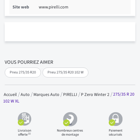
Site web
www.pirelli.com
VOUS POURRIEZ AIMER
Pneu 275/35 R20
Pneu 275/35 R20 102 W
275/35 R 20
Accueil
Auto
Marques Auto
PIRELLI
P Zero Winter 2
102 W XL
Livraison
Nombreux centres
Paiement
(1)
offerte
de montage
sécurisés