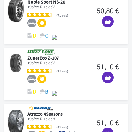
Noble Sport NS-20
195/55 R 15 85V
50,80 €
71
avis
ZuperEco Z-107
195/55 R 15 85V
51,10 €
38
avis
Atrezzo 4Seasons
195/55 R 15 85H
51,10 €
52
avis