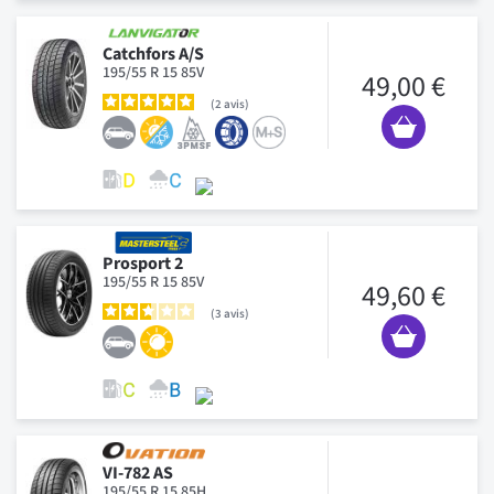
Catchfors A/S
195/55 R 15 85V
49,00 €
2
avis
Prosport 2
195/55 R 15 85V
49,60 €
3
avis
VI-782 AS
195/55 R 15 85H