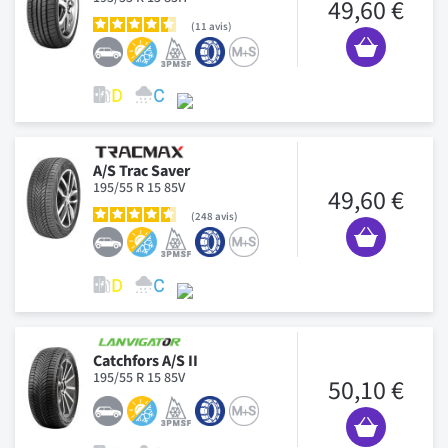
49,60 €
11
avis
A/S Trac Saver
195/55 R 15 85V
49,60 €
248
avis
Catchfors A/S II
195/55 R 15 85V
50,10 €