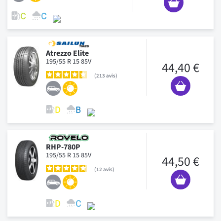
Atrezzo Elite
195/55 R 15 85V
44,40 €
213
avis
RHP-780P
195/55 R 15 85V
44,50 €
12
avis