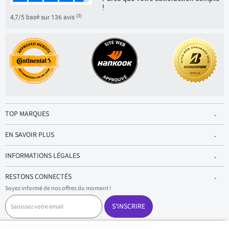
!
(3)
4,7/5 basé sur 136 avis
TOP MARQUES
EN SAVOIR PLUS
INFORMATIONS LÉGALES
RESTONS CONNECTÉS
Soyez informé de nos offres du moment !
S
a
S'INSCRIRE
i
s
Vous pouvez vous désinscrire à tout moment dans nos emails.