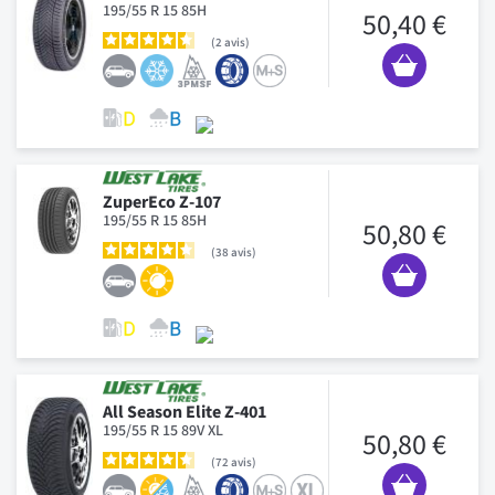
195/55 R 15 85H
50,40 €
2
avis
ZuperEco Z-107
195/55 R 15 85H
50,80 €
38
avis
All Season Elite Z-401
195/55 R 15 89V XL
50,80 €
72
avis