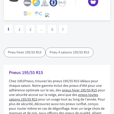
Page
Vous lisez actuellement la page
Page
Page
Page
1
Suivant
2
3
…
6
Pneu hiver 195/55 R15
Pneu 4 saisons 195/55 R15
Pneus 195/55 R15
Chez 1001Pneus, trouvez les pneus 195/55 R15 idéaux pour
chaque saison. Notre gamme inclut des pneus d'été pour une
adhérence optimale sur le sec, des
pneus hiver 195/55 R15
pour
une sécurité accrue sur la neige, ainsi que des
pneus toutes
saisons 195/55 R15
pour un usage tout au long de l'année. Pour
plus de sécurité, découvrez aussi nos pneus runflat, conçus
pour rouler même en cas de dégonflage. Avec un large choix de
marques et de prix, nous offrons des pneus de qualité, alliant