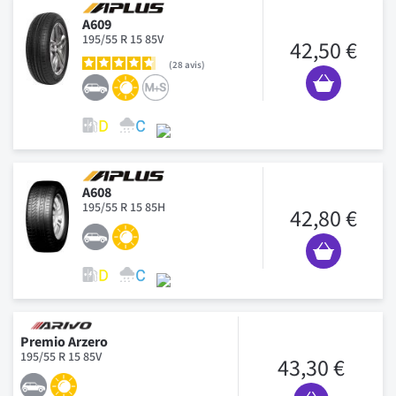
A609
195/55 R 15 85V
42,50 €
28
avis
A608
195/55 R 15 85H
42,80 €
Premio Arzero
195/55 R 15 85V
43,30 €