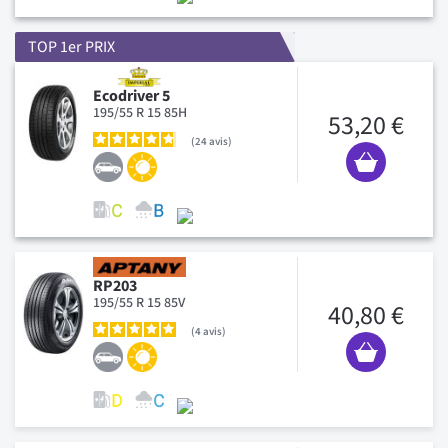
TOP 1er PRIX
Ecodriver 5
195/55 R 15 85H
53,20 €
24
avis
RP203
195/55 R 15 85V
40,80 €
4
avis