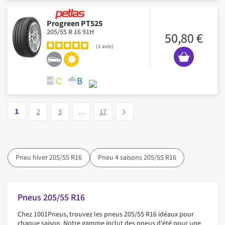
Progreen PT525
205/55 R 16 91H
50,80 €
1
avis
Page
Vous lisez actuellement la page
Page
Page
Page
1
Suivant
2
3
…
17
Pneu hiver 205/55 R16
Pneu 4 saisons 205/55 R16
Pneus 205/55 R16
Chez 1001Pneus, trouvez les pneus 205/55 R16 idéaux pour
chaque saison. Notre gamme inclut des pneus d'été pour une