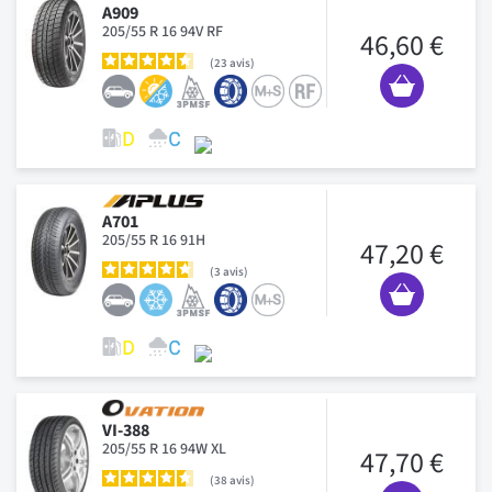
A909
205/55 R 16 94V RF
46,60 €
23
avis
A701
205/55 R 16 91H
47,20 €
3
avis
VI-388
205/55 R 16 94W XL
47,70 €
38
avis