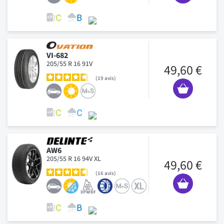
VI-682
205/55 R 16 91V
49,60 €
19
avis
AW6
205/55 R 16 94V XL
49,60 €
16
avis