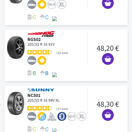
RGS02
205/55 R 16 91V
48,20 €
10
avis
NC501
205/55 R 16 94V XL
48,30 €
17
avis