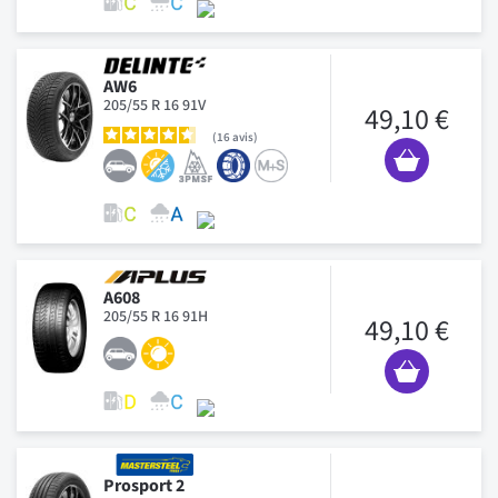
AW6
205/55 R 16 91V
49,10 €
16
avis
A608
205/55 R 16 91H
49,10 €
Prosport 2