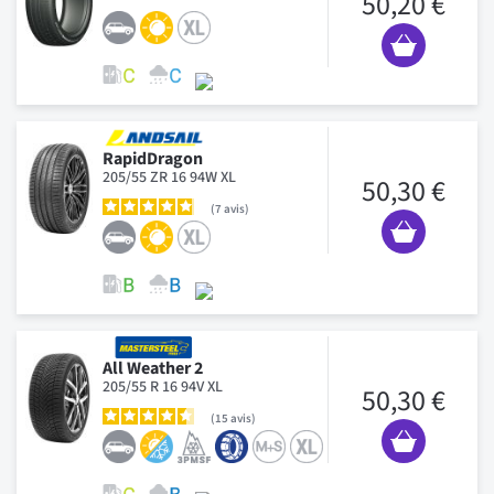
50,20 €
RapidDragon
205/55 ZR 16 94W XL
50,30 €
7
avis
All Weather 2
205/55 R 16 94V XL
50,30 €
15
avis