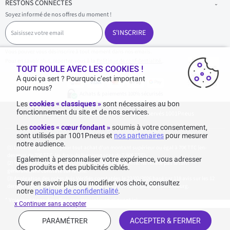
RESTONS CONNECTÉS
Soyez informé de nos offres du moment !
S
a
S'INSCRIRE
i
s
Vous pouvez vous désinscrire à tout moment dans nos emails.
i
Pour en savoir plus, reportez-vous à la
Politique de confidentialité.
.
s
TOUT ROULE AVEC LES COOKIES !
s
A quoi ça sert ? Pourquoi c’est important
e
pour nous?
z
Achats & paiements 100% sécurisés
v
Les
cookies « classiques »
sont nécessaires au bon
o
fonctionnement du site et de nos services.
1001pneus - Copyright 2026 - Tous droits réservés 1001Pneus
t
r
Les
cookies « cœur fondant »
soumis à votre consentement,
e
sont utilisés par 1001Pneus et
nos partenaires
pour mesurer
e
notre audience.
m
Livraison gratuite : pour tout achat d'un montant supérieur ou égal à 70€ TTC (en-
a
dessous de 70€ TTC, les frais de livraison sont de 7,90€ TTC).
Egalement à personnaliser votre expérience, vous adresser
i
Tarif catalogue manufacturier en vigueur non remisé. Ne reflète pas le tarif
des produits et des publicités ciblés.
généralement constaté sur le site.
l
Agrégation des notes Avis Vérifiés constatées le 23/02/2026 basé sur 118 avis sur les 12
Pour en savoir plus ou modifier vos choix, consultez
derniers mois et un total de 136 avis depuis le 27/07/2022 pour la Luxembourg.
notre
politique de confidentialité
.
* Voir conditions des offres commerciales en
cliquant ici
x Continuer sans accepter
PARAMÉTRER
ACCEPTER & FERMER