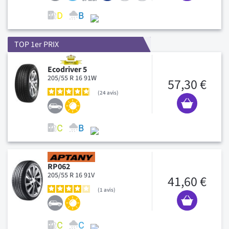
TOP 1er PRIX
Ecodriver 5
205/55 R 16 91W
57,30 €
24
avis
RP062
205/55 R 16 91V
41,60 €
1
avis