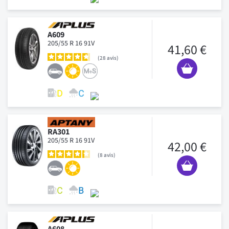
A609
205/55 R 16 91V
41,60 €
28
avis
RA301
205/55 R 16 91V
42,00 €
8
avis
A608