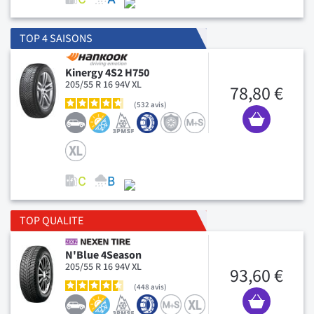
TOP 4 SAISONS
Kinergy 4S2 H750
205/55 R 16 94V XL
78,80 €
532
avis
TOP QUALITE
N'Blue 4Season
205/55 R 16 94V XL
93,60 €
448
avis