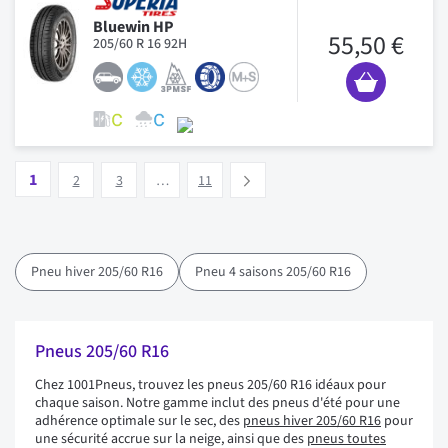
Bluewin HP
55,50 €
205/60 R 16 92H
Page
Vous lisez actuellement la page
Page
Page
Page
1
Suivant
2
3
…
11
Pneu hiver 205/60 R16
Pneu 4 saisons 205/60 R16
Pneus 205/60 R16
Chez 1001Pneus, trouvez les pneus 205/60 R16 idéaux pour
chaque saison. Notre gamme inclut des pneus d'été pour une
adhérence optimale sur le sec, des
pneus hiver 205/60 R16
pour
une sécurité accrue sur la neige, ainsi que des
pneus toutes