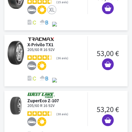
15
avis
X-Privilo TX1
205/60 R 16 92V
53,00 €
36
avis
ZuperEco Z-107
205/60 R 16 92V
53,20 €
38
avis