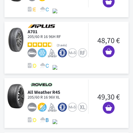
A701
205/60 R 16 96H RF
48,70 €
3
avis
All Weather R4S
49,30 €
205/60 R 16 96V XL