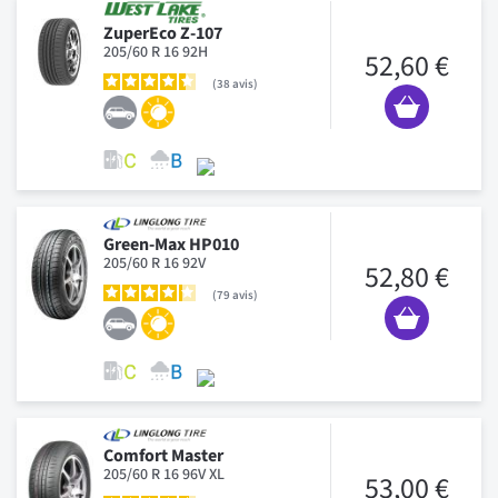
ZuperEco Z-107
205/60 R 16 92H
52,60 €
38
avis
Green-Max HP010
205/60 R 16 92V
52,80 €
79
avis
Comfort Master
205/60 R 16 96V XL
53,00 €