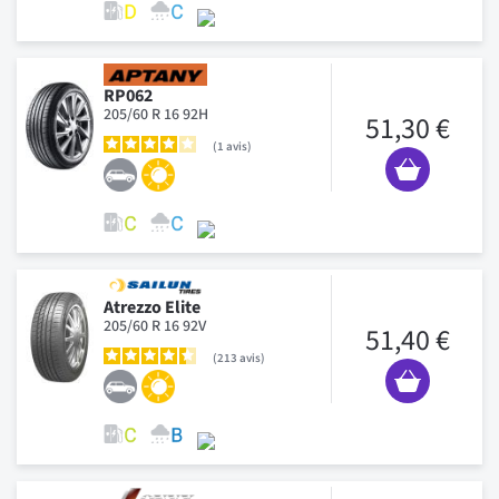
RP062
205/60 R 16 92H
51,30 €
1
avis
Atrezzo Elite
205/60 R 16 92V
51,40 €
213
avis