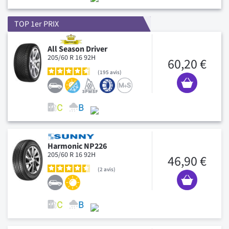
TOP 1er PRIX
All Season Driver
205/60 R 16 92H
60,20 €
195
avis
Harmonic NP226
205/60 R 16 92H
46,90 €
2
avis