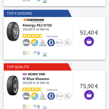
TOP 4 SAISONS
Kinergy 4S2 H750
205/60 R 16 96H XL
92,40 €
532
avis
TOP QUALITE
N'Blue 4Season
205/60 R 16 96H XL
75,90 €
448
avis