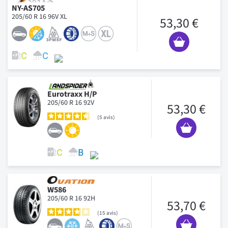
NY-AS705
205/60 R 16 96V XL
53,30 €
Eurotraxx H/P
205/60 R 16 92V
53,30 €
5
avis
W586
205/60 R 16 92H
53,70 €
15
avis