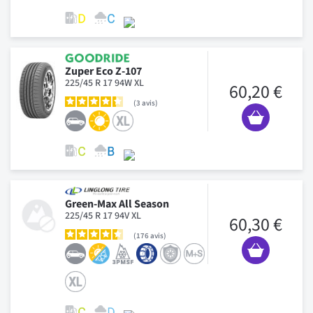
Zuper Eco Z-107
225/45 R 17 94W XL
60,20 €
3
avis
Green-Max All Season
225/45 R 17 94V XL
60,30 €
176
avis