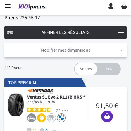
Mon p
Pneus 225 45 17
AFFINER LES RÉSULTATS
Modifier mes dimensions
442
Pneus
TOP PREMIUM
Ventus S1 Evo 2 K117B HRS *
225/45 R 17 91W
91,50 €
32
avis