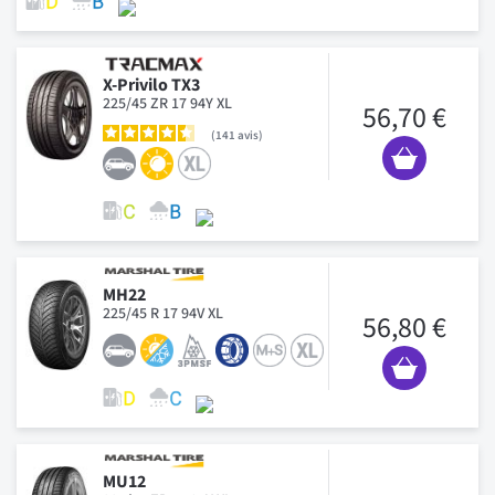
X-Privilo TX3
225/45 ZR 17 94Y XL
56,70 €
141
avis
MH22
225/45 R 17 94V XL
56,80 €
MU12