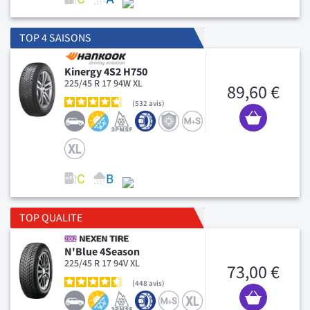
TOP 4 SAISONS
Kinergy 4S2 H750
225/45 R 17 94W XL
89,60 €
532
avis
TOP QUALITE
N'Blue 4Season
225/45 R 17 94V XL
73,00 €
448
avis