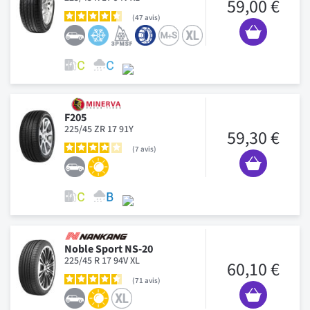
59,00 €
47
avis
F205
225/45 ZR 17 91Y
59,30 €
7
avis
Noble Sport NS-20
225/45 R 17 94V XL
60,10 €
71
avis