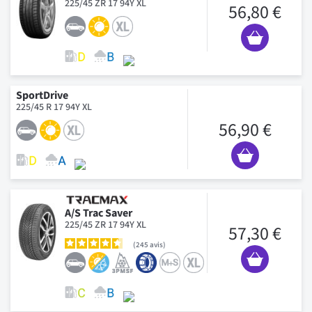
225/45 ZR 17 94Y XL
56,80 €
SportDrive
225/45 R 17 94Y XL
56,90 €
A/S Trac Saver
225/45 ZR 17 94Y XL
57,30 €
245
avis