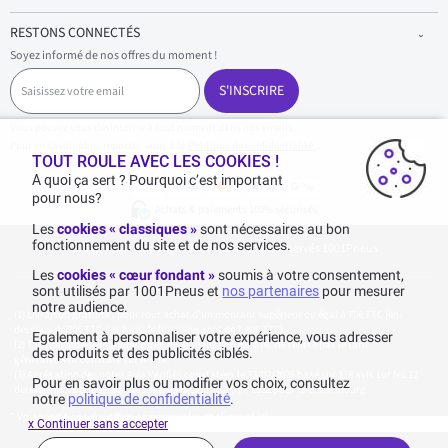
RESTONS CONNECTÉS
Soyez informé de nos offres du moment !
S
a
S'INSCRIRE
i
s
Vous pouvez vous désinscrire à tout moment dans nos emails.
i
Pour en savoir plus, reportez-vous à la
Politique de confidentialité.
.
s
TOUT ROULE AVEC LES COOKIES !
s
A quoi ça sert ? Pourquoi c’est important
e
pour nous?
z
Achats & paiements 100% sécurisés
v
Les
cookies « classiques »
sont nécessaires au bon
o
fonctionnement du site et de nos services.
1001pneus - Copyright 2026 - Tous droits réservés 1001Pneus
t
r
Les
cookies « cœur fondant »
soumis à votre consentement,
e
sont utilisés par 1001Pneus et
nos partenaires
pour mesurer
e
notre audience.
m
Livraison gratuite : pour tout achat d'un montant supérieur ou égal à 70€ TTC (en-
a
dessous de 70€ TTC, les frais de livraison sont de 7,90€ TTC).
Egalement à personnaliser votre expérience, vous adresser
i
Tarif catalogue manufacturier en vigueur non remisé. Ne reflète pas le tarif
des produits et des publicités ciblés.
généralement constaté sur le site.
l
Agrégation des notes Avis Vérifiés constatées le 23/02/2026 basé sur 118 avis sur les 12
Pour en savoir plus ou modifier vos choix, consultez
derniers mois et un total de 136 avis depuis le 27/07/2022 pour la Luxembourg.
notre
politique de confidentialité
.
* Voir conditions des offres commerciales en
cliquant ici
x Continuer sans accepter