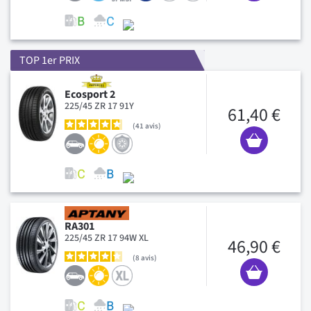
TOP 1er PRIX
Ecosport 2
225/45 ZR 17 91Y
61,40 €
41
avis
RA301
225/45 ZR 17 94W XL
46,90 €
8
avis