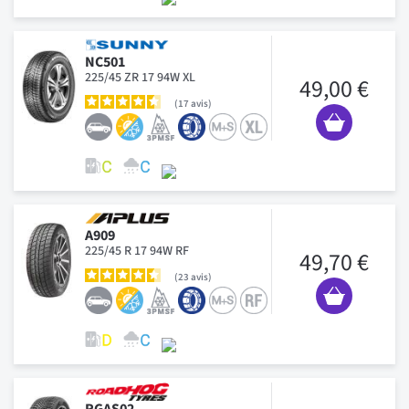
NC501
225/45 ZR 17 94W XL
49,00 €
17
avis
A909
225/45 R 17 94W RF
49,70 €
23
avis
RGAS02