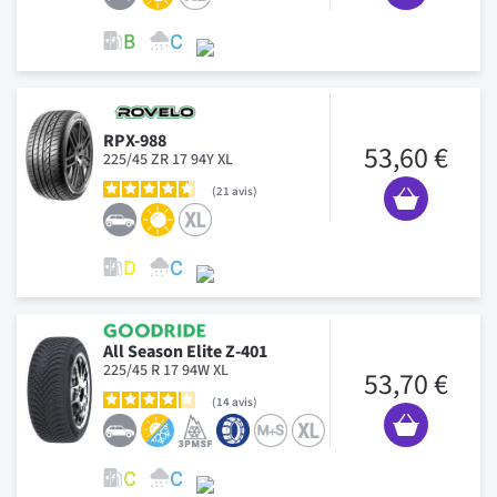
RPX-988
53,60 €
225/45 ZR 17 94Y XL
21
avis
All Season Elite Z-401
225/45 R 17 94W XL
53,70 €
14
avis