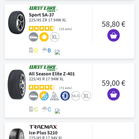
Sport SA-37
225/45 ZR 17 94W XL
58,80 €
15
avis
All Season Elite Z-401
225/45 R 17 94W XL
59,00 €
72
avis
Ice-Plus S210
225/45 R 17 94V XL