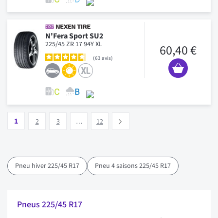
N'Fera Sport SU2
225/45 ZR 17 94Y XL
60,40 €
63
avis
Page
Vous lisez actuellement la page
Page
Page
Page
1
Suivant
2
3
…
12
Pneu hiver 225/45 R17
Pneu 4 saisons 225/45 R17
Pneus 225/45 R17