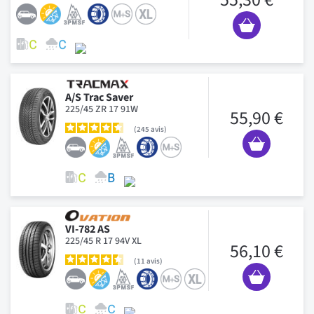
A/S Trac Saver
225/45 ZR 17 91W
55,90 €
245
avis
VI-782 AS
225/45 R 17 94V XL
56,10 €
11
avis