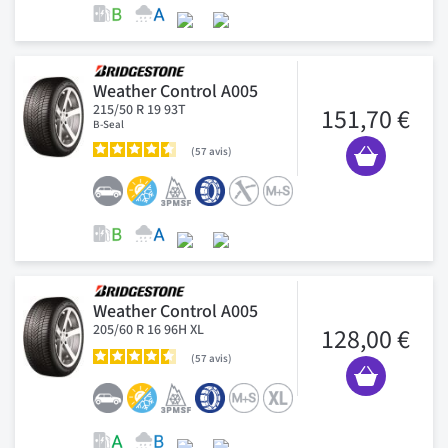
Weather Control A005
215/50 R 19 93T
151,70 €
B-Seal
57
avis
Weather Control A005
205/60 R 16 96H XL
128,00 €
57
avis