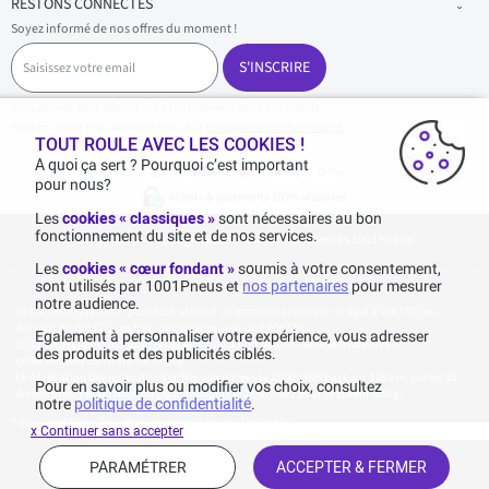
RESTONS CONNECTÉS
Soyez informé de nos offres du moment !
S
a
S'INSCRIRE
i
s
Vous pouvez vous désinscrire à tout moment dans nos emails.
i
Pour en savoir plus, reportez-vous à la
Politique de confidentialité.
.
s
TOUT ROULE AVEC LES COOKIES !
s
A quoi ça sert ? Pourquoi c’est important
e
pour nous?
z
Achats & paiements 100% sécurisés
v
Les
cookies « classiques »
sont nécessaires au bon
o
fonctionnement du site et de nos services.
1001pneus - Copyright 2026 - Tous droits réservés 1001Pneus
t
r
Les
cookies « cœur fondant »
soumis à votre consentement,
e
sont utilisés par 1001Pneus et
nos partenaires
pour mesurer
e
notre audience.
m
Livraison gratuite : pour tout achat d'un montant supérieur ou égal à 70€ TTC (en-
a
dessous de 70€ TTC, les frais de livraison sont de 7,90€ TTC).
Egalement à personnaliser votre expérience, vous adresser
i
Tarif catalogue manufacturier en vigueur non remisé. Ne reflète pas le tarif
des produits et des publicités ciblés.
généralement constaté sur le site.
l
Agrégation des notes Avis Vérifiés constatées le 23/02/2026 basé sur 118 avis sur les 12
Pour en savoir plus ou modifier vos choix, consultez
derniers mois et un total de 136 avis depuis le 27/07/2022 pour la Luxembourg.
notre
politique de confidentialité
.
* Voir conditions des offres commerciales en
cliquant ici
x Continuer sans accepter
PARAMÉTRER
ACCEPTER & FERMER