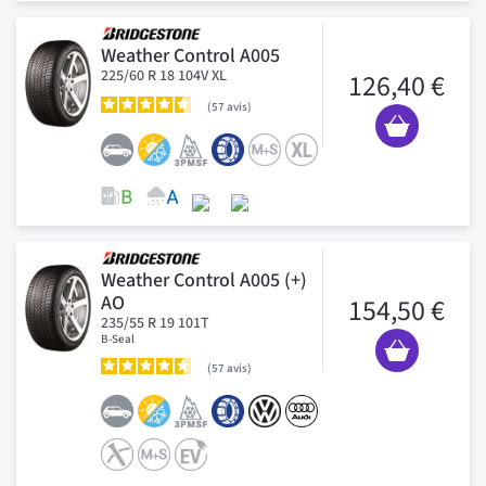
Weather Control A005
225/60 R 18 104V XL
126,40 €
57
avis
Weather Control A005 (+)
AO
154,50 €
235/55 R 19 101T
B-Seal
57
avis