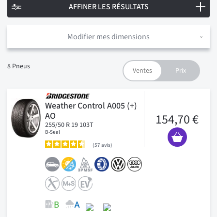
AFFINER LES RÉSULTATS
Modifier mes dimensions
8
Pneus
Weather Control A005 (+)
AO
154,70 €
255/50 R 19 103T
B-Seal
57
avis