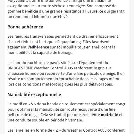
Polyvalent, il offre une adhérence ainsi qu’une maniabilité
exceptionnelle sur route sèche ou enneigée. Son composé de
gomme bénéficie d’une grande résistance à l’usure, ce qui garantit
un rendement kilométrique élevé.
Bonne adhérence
Ses rainures transversales permettent de drainer efficacement
l’eau et réduisent le risque d’aquaplaning. Elles favorisent
également
l’adhérence
sur sol mouillé tout en améliorant la
maniabilité et la capacité de freinage.
Les nombreux blocs de pavés situés sur l’épaulement du
BRIDGESTONE Weather Control A005 renforcent le grip sur
chaussée humide ou recouverte d’une fine pellicule de neige. Il en
résulte un comportement irréprochable dans les virages même
lors des conditions météorologiques les plus défavorables.
Maniabilité exceptionnelle
Le motif en « V » de sa bande de roulement est spécialement conçu
pour optimiser la maniabilité sur route recouverte d’une fine
pellicule de neige. Cela se traduit par une excellente
motricité
et
une conduite souple en période hivernale.
Les lamelles en forme de « Z » du Weather Control A005 confèrent