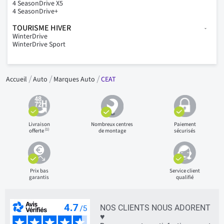
4 SeasonDrive X5
4 SeasonDrive+
TOURISME HIVER
WinterDrive
WinterDrive Sport
Accueil
Auto
Marques Auto
CEAT
Livraison
Nombreux centres
Paiement
(1)
offerte
de montage
sécurisés
Prix bas
Service client
garantis
qualifié
NOS CLIENTS NOUS ADORENT
♥