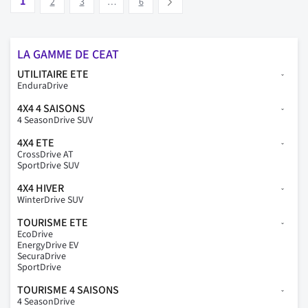
1
Suivant
2
3
…
6
LA GAMME DE CEAT
UTILITAIRE ETE
EnduraDrive
4X4 4 SAISONS
4 SeasonDrive SUV
4X4 ETE
CrossDrive AT
SportDrive SUV
4X4 HIVER
WinterDrive SUV
TOURISME ETE
EcoDrive
EnergyDrive EV
SecuraDrive
SportDrive
TOURISME 4 SAISONS
4 SeasonDrive