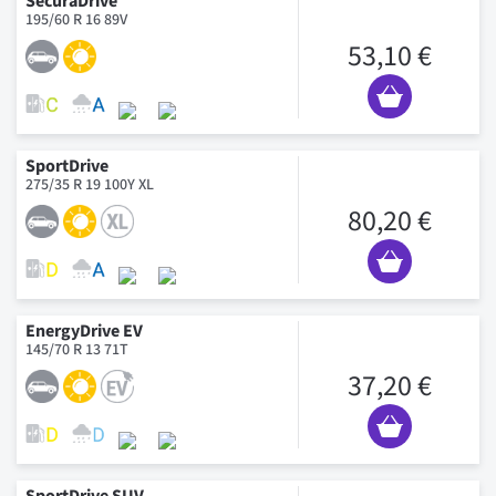
SecuraDrive
195/60 R 16 89V
53,10 €
SportDrive
275/35 R 19 100Y XL
80,20 €
EnergyDrive EV
145/70 R 13 71T
37,20 €