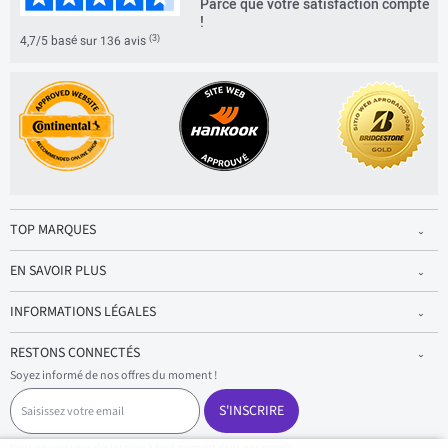
Parce que votre satisfaction compte
!
(3)
4,7/5 basé sur 136 avis
TOP MARQUES
EN SAVOIR PLUS
INFORMATIONS LÉGALES
RESTONS CONNECTÉS
Soyez informé de nos offres du moment !
S
a
S'INSCRIRE
i
s
Vous pouvez vous désinscrire à tout moment dans nos emails.