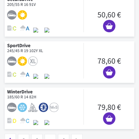
205/55 R 16 91V
50,60 €
SportDrive
245/45 R 19 102Y XL
78,60 €
WinterDrive
185/60 R 14 82H
79,80 €
Page
Vous lisez actuellement la page
Page
Page
Page