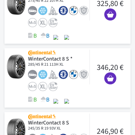
275/40 R 22 107H XL
325,80 €
WinterContact 8 S *
285/45 R 21 113H XL
346,20 €
WinterContact 8 S
245/35 R 19 93V XL
246,90 €