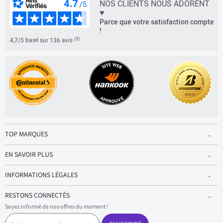
NOS CLIENTS NOUS ADORENT
♥
Parce que votre satisfaction compte
!
(3)
4,7/5 basé sur 136 avis
TOP MARQUES
EN SAVOIR PLUS
INFORMATIONS LÉGALES
RESTONS CONNECTÉS
Soyez informé de nos offres du moment !
S