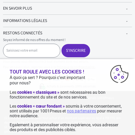
EN SAVOIR PLUS
INFORMATIONS LÉGALES
RESTONS CONNECTÉS
Soyez informé de nos offres du moment !
S
a
S'INSCRIRE
i
s
Vous pouvez vous désinscrire à tout moment dans nos emails.
i
Pour en savoir plus, reportez-vous à la
Politique de confidentialité.
.
s
TOUT ROULE AVEC LES COOKIES !
s
A quoi ça sert ? Pourquoi c’est important
e
pour nous?
z
Achats & paiements 100% sécurisés
v
Les
cookies « classiques »
sont nécessaires au bon
o
fonctionnement du site et de nos services.
1001pneus - Copyright 2026 - Tous droits réservés 1001Pneus
t
r
Les
cookies « cœur fondant »
soumis à votre consentement,
e
sont utilisés par 1001Pneus et
nos partenaires
pour mesurer
e
notre audience.
m
Livraison gratuite : pour tout achat d'un montant supérieur ou égal à 70€ TTC (en-
a
dessous de 70€ TTC, les frais de livraison sont de 7,90€ TTC).
Egalement à personnaliser votre expérience, vous adresser
i
Tarif catalogue manufacturier en vigueur non remisé. Ne reflète pas le tarif
des produits et des publicités ciblés.
généralement constaté sur le site.
l