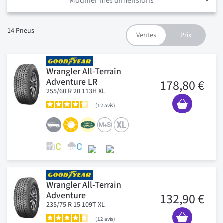
Modifier mes dimensions
14
Pneus
Wrangler All-Terrain
Adventure LR
178,80 €
255/60 R 20 113H XL
12
avis
Wrangler All-Terrain
Adventure
132,90 €
235/75 R 15 109T XL
12
avis