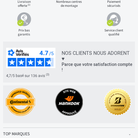
Livraison
Nombreux centres
Paiement
(1)
offerte
de montage
sécurisés
Prix bas
Service client
garantis
qualifié
NOS CLIENTS NOUS ADORENT
♥
Parce que votre satisfaction compte
!
(3)
4,7/5 basé sur 136 avis
TOP MARQUES