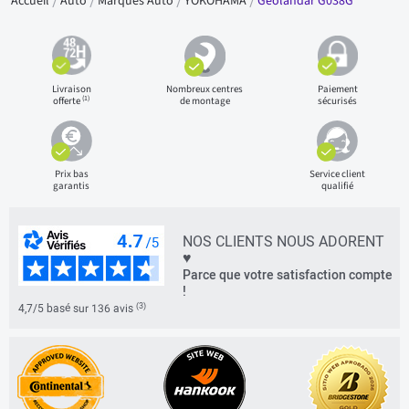
Accueil
Auto
Marques Auto
YOKOHAMA
Geolandar G038G
Livraison
Nombreux centres
Paiement
(1)
offerte
de montage
sécurisés
Prix bas
Service client
garantis
qualifié
NOS CLIENTS NOUS ADORENT
♥
Parce que votre satisfaction compte
!
(3)
4,7/5 basé sur 136 avis