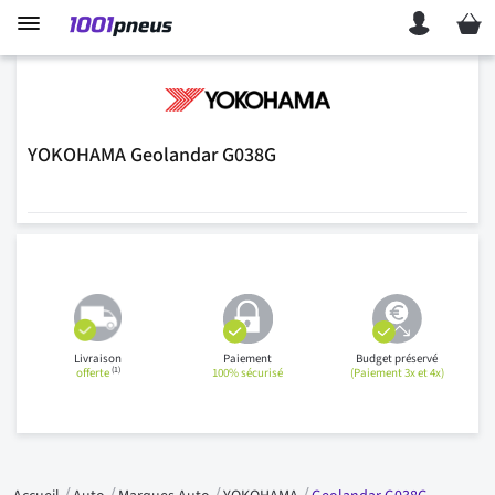
Mon p
YOKOHAMA Geolandar G038G
Livraison
Paiement
Budget préservé
(1)
offerte
100% sécurisé
(Paiement 3x et 4x)