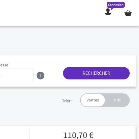
Connexion
Mon pan
tesse
RECHERCHER
?
Trier :
110,70 €