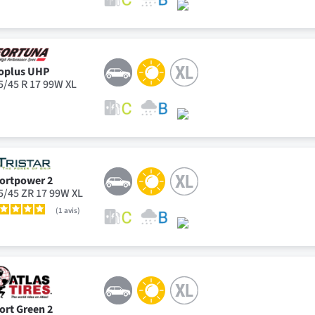
oplus UHP
5/45 R 17 99W XL
ortpower 2
5/45 ZR 17 99W XL
1
avis
ort Green 2