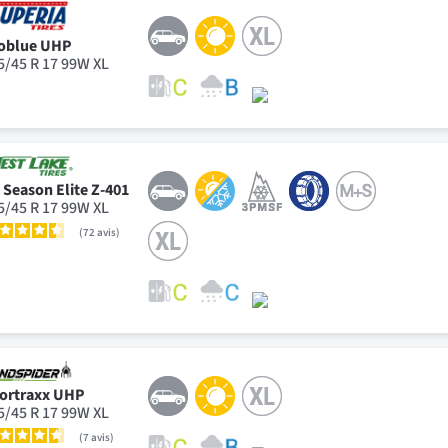
oblue UHP
5/45 R 17 99W XL
l Season Elite Z-401
5/45 R 17 99W XL
72
avis
ortraxx UHP
5/45 R 17 99W XL
7
avis