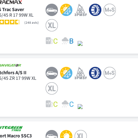
S Trac Saver
5/45 R 17 99W XL
248
avis
tchfors A/S II
5/45 ZR 17 99W XL
ort Macro SSC3