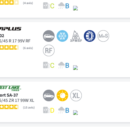
4
avis
02
5/45 R 17 99V RF
6
avis
ort SA-37
5/45 ZR 17 99W XL
15
avis