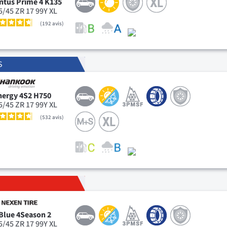
ntus Prime 4 K135
5/45 ZR 17 99Y XL
192
avis
S
nergy 4S2 H750
5/45 ZR 17 99Y XL
532
avis
Blue 4Season 2
5/45 ZR 17 99Y XL