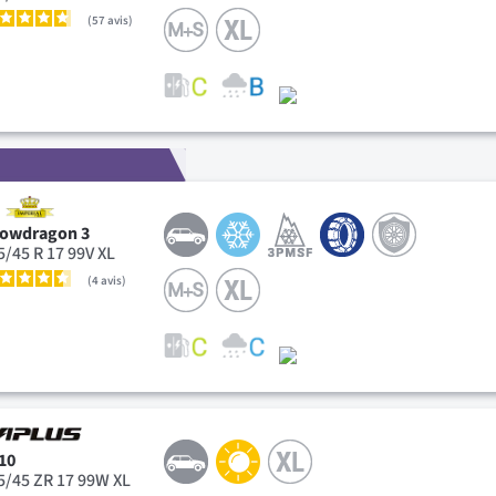
57
avis
owdragon 3
5/45 R 17 99V XL
4
avis
10
5/45 ZR 17 99W XL