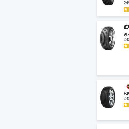
24
VI
24
F2
24