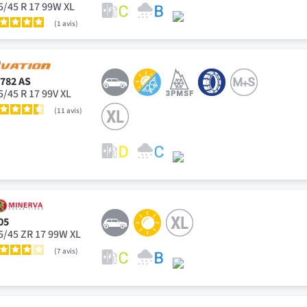
5/45 R 17 99W XL
1
avis
-782 AS
5/45 R 17 99V XL
11
avis
05
5/45 ZR 17 99W XL
7
avis