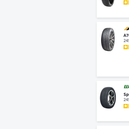
A7
24
Sp
24