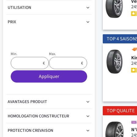
Ve
24
UTILISATION
PRIX
TOP 4 SAISON
Min.
Max.
Ki
24
Appliquer
AVANTAGES PRODUIT
TOP QUALITE
HOMOLOGATION CONSTRUCTEUR
N'
PROTECTION CREVAISON
24