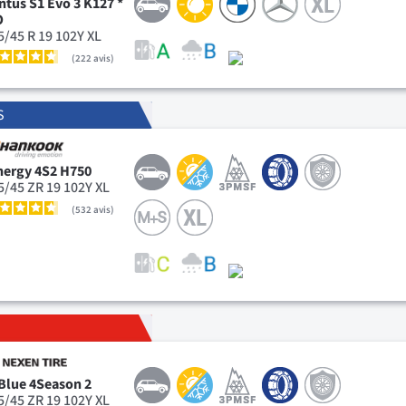
ntus S1 Evo 3 K127 *
O
5/45 R 19 102Y XL
222
avis
S
nergy 4S2 H750
5/45 ZR 19 102Y XL
532
avis
Blue 4Season 2
5/45 ZR 19 102Y XL