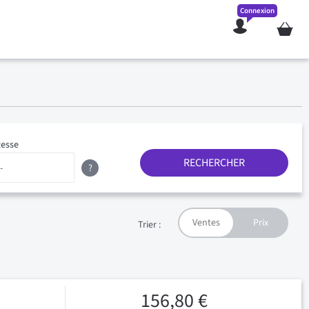
Connexion
Mon pan
tesse
RECHERCHER
?
Trier :
156,80 €