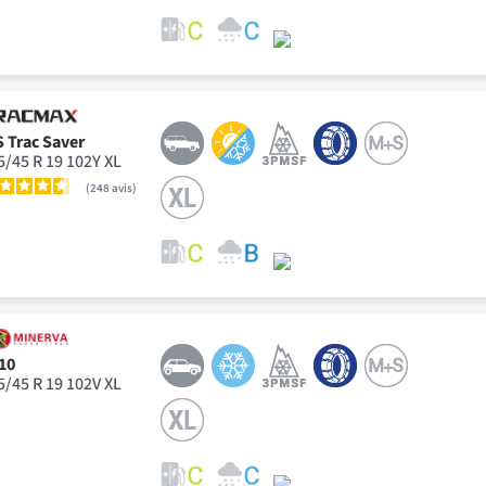
S Trac Saver
5/45 R 19 102Y XL
248
avis
10
5/45 R 19 102V XL