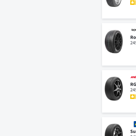
Ro
24
R
24
Su