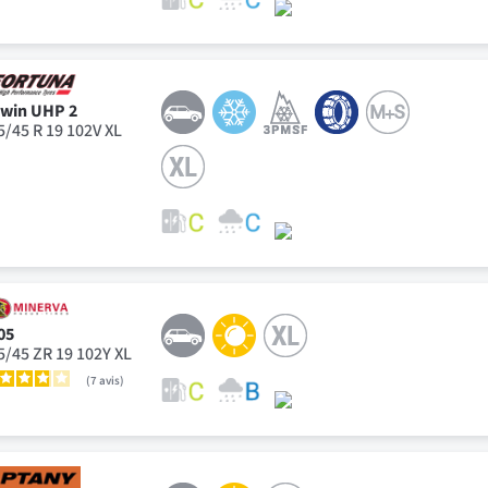
win UHP 2
5/45 R 19 102V XL
05
5/45 ZR 19 102Y XL
7
avis