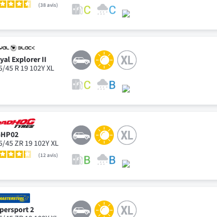
38
avis
yal Explorer II
5/45 R 19 102Y XL
GHP02
5/45 ZR 19 102Y XL
12
avis
persport 2