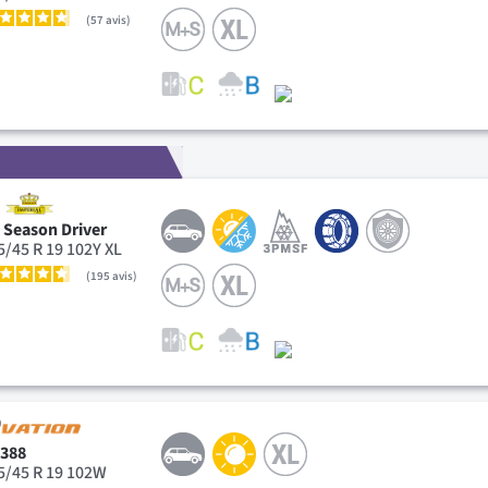
57
avis
l Season Driver
5/45 R 19 102Y XL
195
avis
-388
5/45 R 19 102W