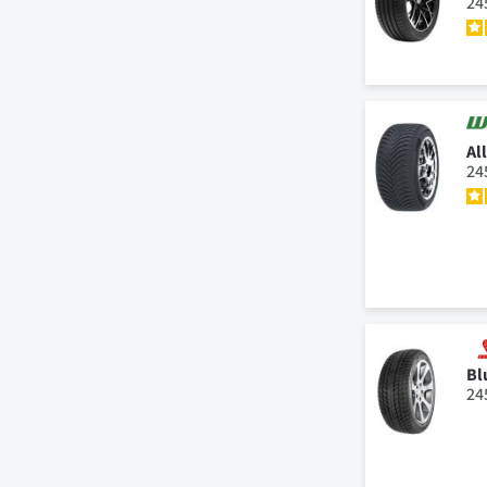
24
Al
24
Bl
24