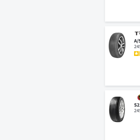
A/
24
S2
24