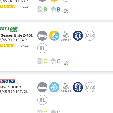
5/45 ZR 19 102Y XL
36
avis
l Season Elite Z-401
5/45 R 19 102W XL
72
avis
uewin UHP 2
5/45 R 19 102V XL