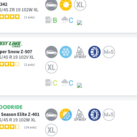
342
5/45 ZR 19 102W XL
1
avis
per Snow Z-507
5/45 R 19 102V XL
2
avis
l Season Elite Z-401
5/45 R 19 102W XL
14
avis