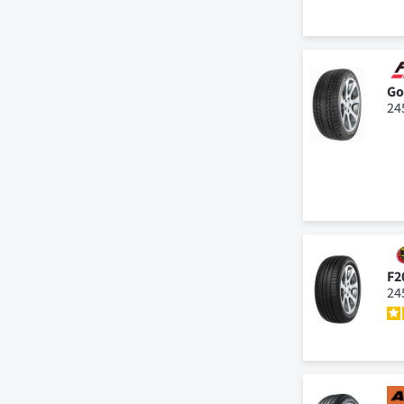
Go
24
F2
24