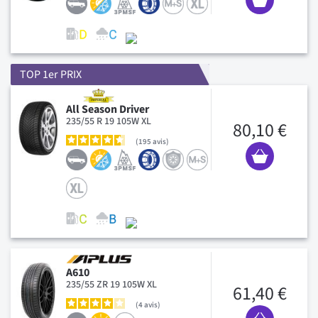
TOP 1er PRIX
All Season Driver
235/55 R 19 105W XL
80,10 €
195
avis
A610
235/55 ZR 19 105W XL
61,40 €
4
avis