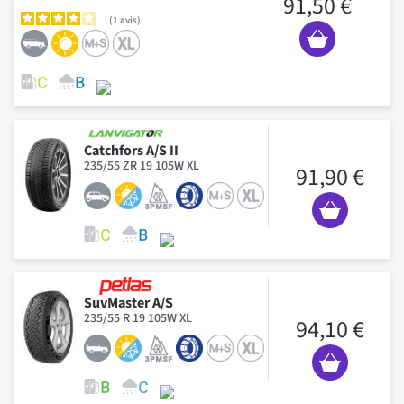
91,50 €
1
avis
Catchfors A/S II
235/55 ZR 19 105W XL
91,90 €
SuvMaster A/S
235/55 R 19 105W XL
94,10 €