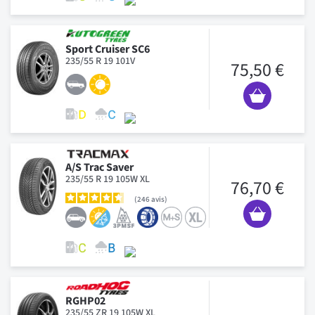
Sport Cruiser SC6
235/55 R 19 101V
75,50 €
A/S Trac Saver
235/55 R 19 105W XL
76,70 €
246
avis
RGHP02
235/55 ZR 19 105W XL