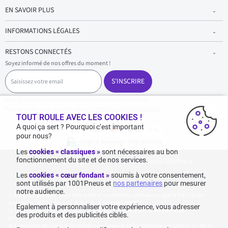
EN SAVOIR PLUS
INFORMATIONS LÉGALES
RESTONS CONNECTÉS
Soyez informé de nos offres du moment !
S
a
S'INSCRIRE
i
s
Vous pouvez vous désinscrire à tout moment dans nos emails.
i
Pour en savoir plus, reportez-vous à la
Politique de confidentialité.
.
s
TOUT ROULE AVEC LES COOKIES !
s
A quoi ça sert ? Pourquoi c’est important
e
pour nous?
z
Achats & paiements 100% sécurisés
v
Les
cookies « classiques »
sont nécessaires au bon
o
fonctionnement du site et de nos services.
1001pneus - Copyright 2026 - Tous droits réservés 1001Pneus
t
r
Les
cookies « cœur fondant »
soumis à votre consentement,
e
sont utilisés par 1001Pneus et
nos partenaires
pour mesurer
e
notre audience.
m
Livraison gratuite : pour tout achat d'un montant supérieur ou égal à 70€ TTC (en-
a
dessous de 70€ TTC, les frais de livraison sont de 7,90€ TTC).
Egalement à personnaliser votre expérience, vous adresser
i
Tarif catalogue manufacturier en vigueur non remisé. Ne reflète pas le tarif
des produits et des publicités ciblés.
généralement constaté sur le site.
l
Agrégation des notes Avis Vérifiés constatées le 23/02/2026 basé sur 118 avis sur les 12