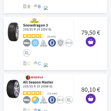
Snowdragon 3
235/55 R 19 105V XL
79,50 €
4
avis
All Season Master
235/55 R 19 105W XL
80,10 €
15
avis