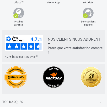
(1)
offerte
de montage
sécurisés
Prix bas
Service client
garantis
qualifié
NOS CLIENTS NOUS ADORENT
♥
Parce que votre satisfaction compte
!
(3)
4,7/5 basé sur 136 avis
TOP MARQUES