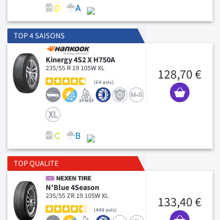
TOP 4 SAISONS
Kinergy 4S2 X H750A
235/55 R 19 105W XL
128,70 €
64
avis
TOP QUALITE
N'Blue 4Season
235/55 ZR 19 105W XL
133,40 €
448
avis