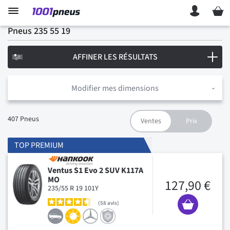
Mon p
Pneus 235 55 19
AFFINER LES RÉSULTATS
Modifier mes dimensions
407
Pneus
TOP PREMIUM
Ventus S1 Evo 2 SUV K117A
MO
127,90 €
235/55 R 19 101Y
58
avis