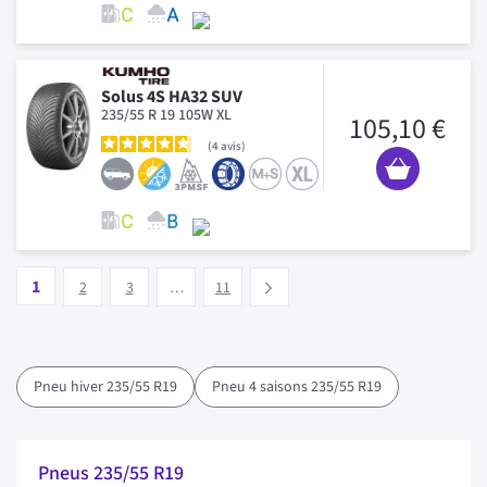
Solus 4S HA32 SUV
235/55 R 19 105W XL
105,10 €
4
avis
Page
Vous lisez actuellement la page
Page
Page
Page
1
Suivant
2
3
…
11
Pneu hiver 235/55 R19
Pneu 4 saisons 235/55 R19
Pneus 235/55 R19