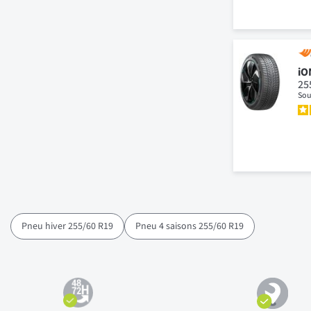
iO
25
Sou
Pneu hiver 255/60 R19
Pneu 4 saisons 255/60 R19