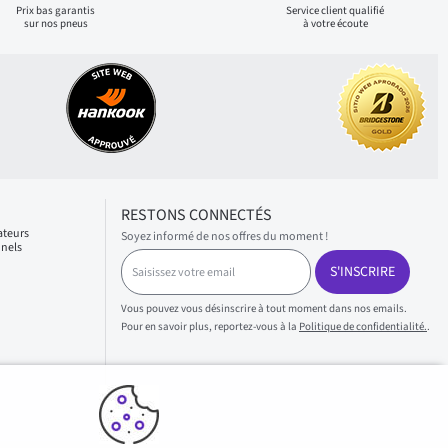
Prix bas
garantis
Service client qualifié
sur nos pneus
à votre écoute
RESTONS CONNECTÉS
ateurs
Soyez informé de nos offres du moment !
nnels
S
S'INSCRIRE
a
i
s
Vous pouvez vous désinscrire à tout moment dans nos emails.
i
Pour en savoir plus, reportez-vous à la
Politique de confidentialité.
.
s
s
e
z
v
o