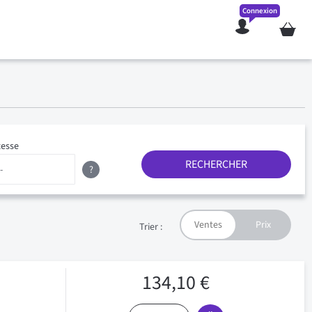
Connexion
Mon pan
tesse
RECHERCHER
?
Trier :
134,10 €