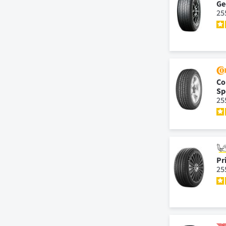
Ge
25
Co
Sp
25
Pr
25