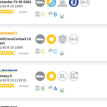
olandar CV 4S G061
5/60 R 19 109H
6
avis
ntiCrossContact LX
ort
5/60 R 19 109H
19
avis
imacy 5
5/60 R 19 113V XL
78
avis