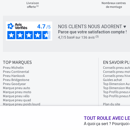
Livraison
Nombreux centres
(1)
offerte
de montage
NOS CLIENTS NOUS ADORENT ♥
Parce que votre satisfaction compte !
(3)
4,7/5 basé sur 136 avis
TOP MARQUES
EN SAVOIR P
Pneu Michelin
Conseils pneu aut
Pneu Continental
Conseils pneu mo
Pneu Hankook
Conseils pneu hiv
Pneu Bridgestone
Guides achat
Pneu Goodyear
Top Dimension Au
Marque pneu auto
Top Dimension M
Marque pneu moto
Top Profils pneus
Marque pneu vélo
Top Profils pneus
Marque pneu quad
Marque pneu poids lourd
Plan du site
TOUT ROULE AVEC LE
A quoi ça sert ? Pourquoi