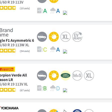
5/60 R 19 113V
10
avis
gle F1 Asymmetric 6
5/60 R 19 113W XL
54
avis
orpion Verde All
ason LR
5/60 R 19 113V XL
67
avis