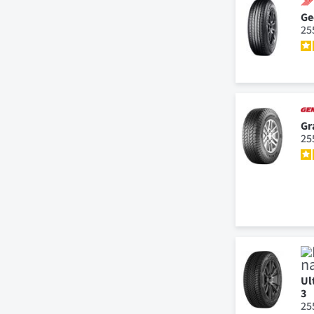
Ge
25
Gr
25
Ul
3
25