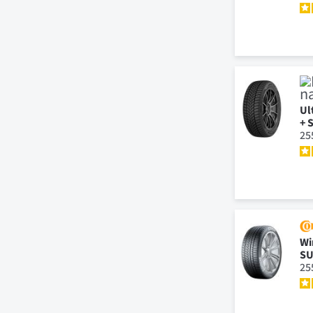
Ul
+ 
25
Wi
S
25