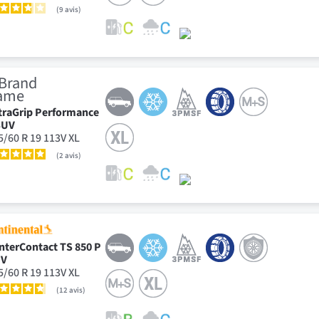
9
avis
traGrip Performance
SUV
5/60 R 19 113V XL
2
avis
nterContact TS 850 P
UV
5/60 R 19 113V XL
12
avis