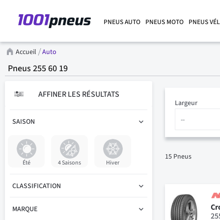
PNEUS AUTO
PNEUS MOTO
PNEUS VÉ
Accueil
Auto
Pneus 255 60 19
AFFINER LES RÉSULTATS
Largeur
SAISON
15
Pneus
Été
4 Saisons
Hiver
CLASSIFICATION
Cr
MARQUE
25