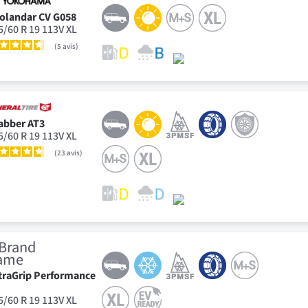
olandar CV G058
5/60 R 19 113V XL
5
avis
abber AT3
5/60 R 19 113V XL
23
avis
traGrip Performance
5/60 R 19 113V XL