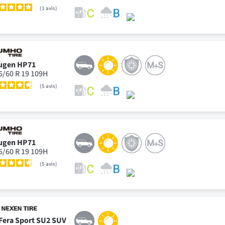
1
avis
ugen HP71
5/60 R 19 109H
5
avis
ugen HP71
5/60 R 19 109H
5
avis
Fera Sport SU2 SUV