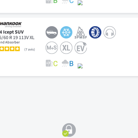
N Icept SUV
5/60 R 19 113V XL
nd Absorber
7
avis