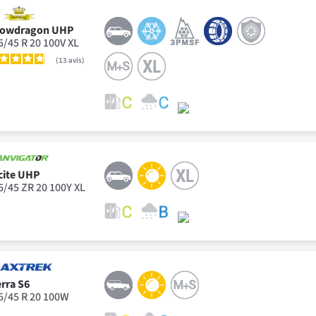
owdragon UHP
5/45 R 20 100V XL
13
avis
cite UHP
5/45 ZR 20 100Y XL
erra S6
5/45 R 20 100W