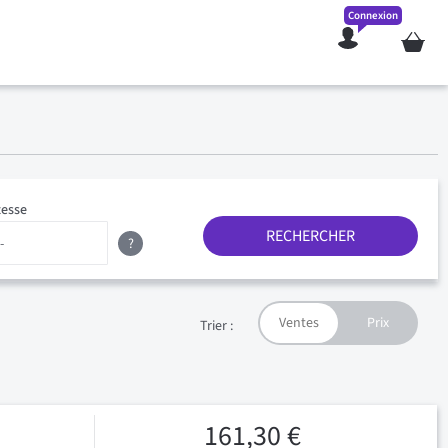
Connexion
Mon pan
tesse
RECHERCHER
?
Trier :
161,30 €