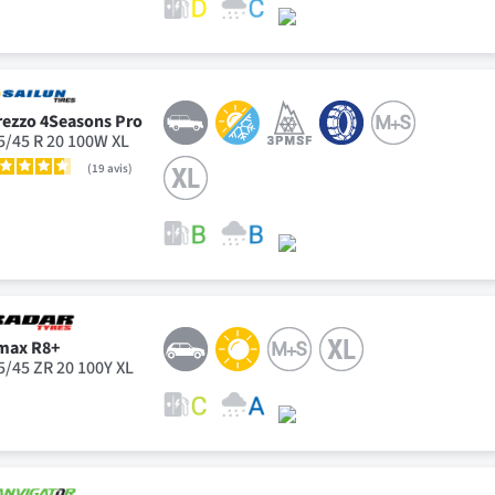
rezzo 4Seasons Pro
5/45 R 20 100W XL
19
avis
max R8+
5/45 ZR 20 100Y XL