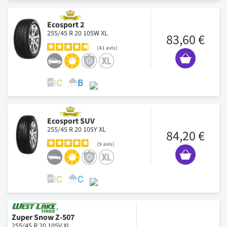
Ecosport 2
255/45 R 20 105W XL
83,60 €
41
avis
Ecosport SUV
255/45 R 20 105Y XL
84,20 €
9
avis
Zuper Snow Z-507
255/45 R 20 105V XL