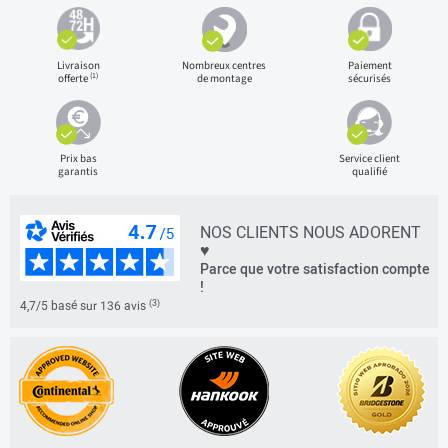
Livraison
Nombreux centres
Paiement
(1)
offerte
de montage
sécurisés
Prix bas
Service client
garantis
qualifié
NOS CLIENTS NOUS ADORENT
♥
Parce que votre satisfaction compte
!
(3)
4,7/5 basé sur 136 avis