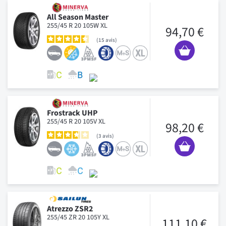
All Season Master
255/45 R 20 105W XL
94,70 €
15
avis
Frostrack UHP
255/45 R 20 105V XL
98,20 €
3
avis
Atrezzo ZSR2
255/45 ZR 20 105Y XL
111,10 €