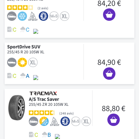
84,20 €
2
avis
SportDrive SUV
255/45 R 20 105W XL
84,90 €
A/S Trac Saver
255/45 ZR 20 105W XL
88,80 €
248
avis