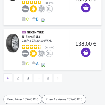
10
avis
N'Fera RU1
255/45 ZR 20 105W XL
138,00 €
93
avis
Page
Vous lisez actuellement la page
Page
Page
Page
1
Suivant
2
3
…
8
Pneu hiver 255/45 R20
Pneu 4 saisons 255/45 R20