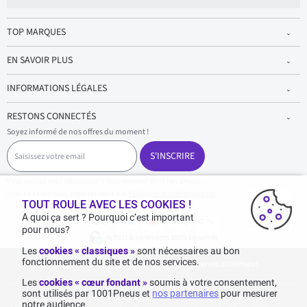
TOP MARQUES
EN SAVOIR PLUS
INFORMATIONS LÉGALES
RESTONS CONNECTÉS
Soyez informé de nos offres du moment !
S
a
S'INSCRIRE
i
s
Vous pouvez vous désinscrire à tout moment dans nos emails.
i
Pour en savoir plus, reportez-vous à la
Politique de confidentialité.
.
s
TOUT ROULE AVEC LES COOKIES !
s
A quoi ça sert ? Pourquoi c’est important
e
pour nous?
z
Achats & paiements 100% sécurisés
v
Les
cookies « classiques »
sont nécessaires au bon
o
fonctionnement du site et de nos services.
1001pneus - Copyright 2026 - Tous droits réservés 1001Pneus
t
r
Les
cookies « cœur fondant »
soumis à votre consentement,
e
sont utilisés par 1001Pneus et
nos partenaires
pour mesurer
e
notre audience.