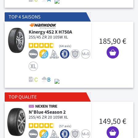
TOP 4 SAISONS
Kinergy 4S2 X H750A
255/45 ZR 20 105W XL
185,90 €
64
avis
TOP QUALITE
N'Blue 4Season 2
255/45 ZR 20 105W XL
149,50 €
57
avis