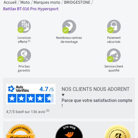
Accueil
Moto
Marques moto
BRIDGESTONE
Battlax BT-016 Pro Hypersport
Livraison
Nombreux centres
Paiement
(1)
offerte
de montage
sécurisés
Prix bas
Service client
garantis
qualifié
NOS CLIENTS NOUS ADORENT
♥
Parce que votre satisfaction compte
!
(3)
4,7/5 basé sur 136 avis