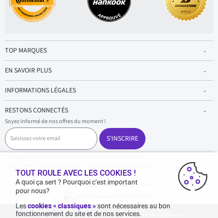
TOP MARQUES
EN SAVOIR PLUS
INFORMATIONS LÉGALES
RESTONS CONNECTÉS
Soyez informé de nos offres du moment !
S
a
S'INSCRIRE
i
s
Vous pouvez vous désinscrire à tout moment dans nos emails.
i
Pour en savoir plus, reportez-vous à la
Politique de confidentialité.
.
s
TOUT ROULE AVEC LES COOKIES !
s
A quoi ça sert ? Pourquoi c’est important
e
pour nous?
z
Achats & paiements 100% sécurisés
v
Les
cookies « classiques »
sont nécessaires au bon
o
fonctionnement du site et de nos services.
1001pneus - Copyright 2026 - Tous droits réservés 1001Pneus
t