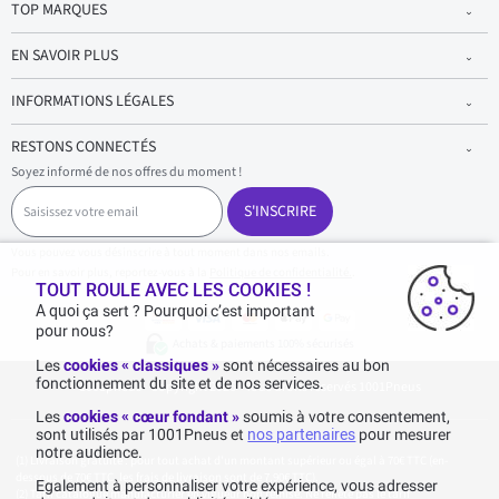
TOP MARQUES
EN SAVOIR PLUS
INFORMATIONS LÉGALES
RESTONS CONNECTÉS
Soyez informé de nos offres du moment !
S
a
S'INSCRIRE
i
s
Vous pouvez vous désinscrire à tout moment dans nos emails.
i
Pour en savoir plus, reportez-vous à la
Politique de confidentialité.
.
s
TOUT ROULE AVEC LES COOKIES !
s
A quoi ça sert ? Pourquoi c’est important
e
pour nous?
z
Achats & paiements 100% sécurisés
v
Les
cookies « classiques »
sont nécessaires au bon
o
fonctionnement du site et de nos services.
1001pneus - Copyright 2026 - Tous droits réservés 1001Pneus
t
r
Les
cookies « cœur fondant »
soumis à votre consentement,
e
sont utilisés par 1001Pneus et
nos partenaires
pour mesurer
e
notre audience.
m
Livraison gratuite : pour tout achat d'un montant supérieur ou égal à 70€ TTC (en-
a
dessous de 70€ TTC, les frais de livraison sont de 7,90€ TTC).
Egalement à personnaliser votre expérience, vous adresser
i
Tarif catalogue manufacturier en vigueur non remisé. Ne reflète pas le tarif