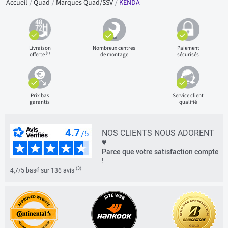
Accueil
Quad
Marques Quad/SSV
KENDA
Livraison
Nombreux centres
Paiement
(1)
offerte
de montage
sécurisés
Prix bas
Service client
garantis
qualifié
NOS CLIENTS NOUS ADORENT
♥
Parce que votre satisfaction compte
!
(3)
4,7/5 basé sur 136 avis