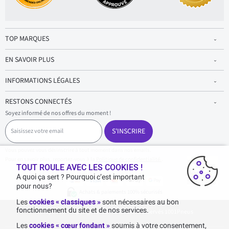
TOP MARQUES
EN SAVOIR PLUS
INFORMATIONS LÉGALES
RESTONS CONNECTÉS
Soyez informé de nos offres du moment !
S
a
S'INSCRIRE
i
s
Vous pouvez vous désinscrire à tout moment dans nos emails.
i
Pour en savoir plus, reportez-vous à la
Politique de confidentialité.
.
s
TOUT ROULE AVEC LES COOKIES !
s
A quoi ça sert ? Pourquoi c’est important
e
pour nous?
z
Achats & paiements 100% sécurisés
v
Les
cookies « classiques »
sont nécessaires au bon
o
fonctionnement du site et de nos services.
1001pneus - Copyright 2026 - Tous droits réservés 1001Pneus
t
r
Les
cookies « cœur fondant »
soumis à votre consentement,