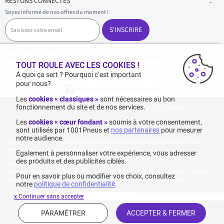
RESTONS CONNECTÉS
Soyez informé de nos offres du moment !
S
a
S'INSCRIRE
i
s
Vous pouvez vous désinscrire à tout moment dans nos emails.
i
Pour en savoir plus, reportez-vous à la
Politique de confidentialité.
.
s
TOUT ROULE AVEC LES COOKIES !
s
A quoi ça sert ? Pourquoi c’est important
e
pour nous?
z
Achats & paiements 100% sécurisés
v
Les
cookies « classiques »
sont nécessaires au bon
o
fonctionnement du site et de nos services.
1001pneus - Copyright 2026 - Tous droits réservés 1001Pneus
t
r
Les
cookies « cœur fondant »
soumis à votre consentement,
e
sont utilisés par 1001Pneus et
nos partenaires
pour mesurer
e
notre audience.
m
Livraison gratuite : pour tout achat d'un montant supérieur ou égal à 70€ TTC (en-
a
dessous de 70€ TTC, les frais de livraison sont de 7,90€ TTC).
Egalement à personnaliser votre expérience, vous adresser
i
Tarif catalogue manufacturier en vigueur non remisé. Ne reflète pas le tarif
des produits et des publicités ciblés.
généralement constaté sur le site.
l
Agrégation des notes Avis Vérifiés constatées le 23/02/2026 basé sur 118 avis sur les 12
Pour en savoir plus ou modifier vos choix, consultez
derniers mois et un total de 136 avis depuis le 27/07/2022 pour la Luxembourg.
notre
politique de confidentialité
.
* Voir conditions des offres commerciales en
cliquant ici
x Continuer sans accepter
PARAMÉTRER
ACCEPTER & FERMER