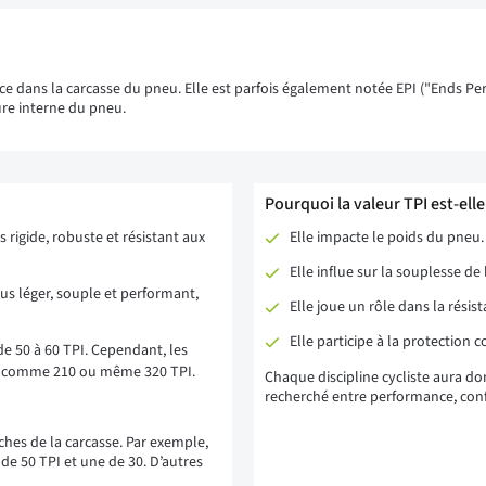
uce dans la carcasse du pneu. Elle est parfois également notée EPI ("Ends Per
re interne du pneu.
Pourquoi la valeur TPI est-ell
s rigide, robuste et résistant aux
Elle impacte le poids du pneu.
Elle influe sur la souplesse d
plus léger, souple et performant,
Elle joue un rôle dans la rési
Elle participe à la protection c
e 50 à 60 TPI. Cependant, les
s, comme 210 ou même 320 TPI.
Chaque discipline cycliste aura d
recherché entre performance, confo
ches de la carcasse. Par exemple,
e 50 TPI et une de 30. D’autres