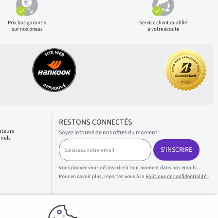
Prix bas
garantis
Service client qualifié
sur nos pneus
à votre écoute
RESTONS CONNECTÉS
ateurs
Soyez informé de nos offres du moment !
nnels
S
S'INSCRIRE
a
i
s
Vous pouvez vous désinscrire à tout moment dans nos emails.
i
Pour en savoir plus, reportez-vous à la
Politique de confidentialité.
.
s
s
e
z