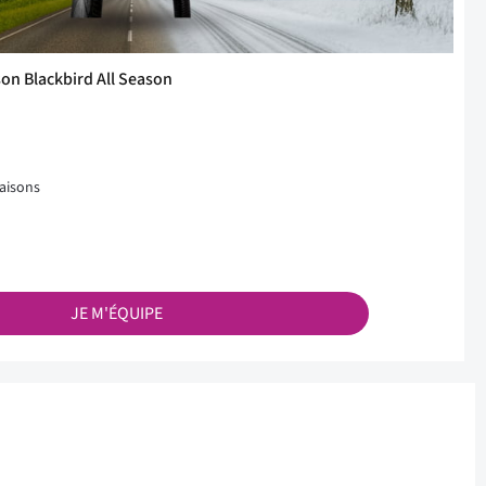
on Blackbird All Season
saisons
JE M'ÉQUIPE