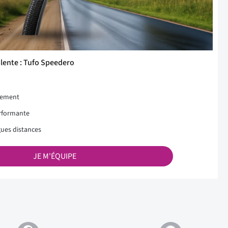
lente : Tufo Speedero
ulement
erformante
gues distances
JE M'ÉQUIPE