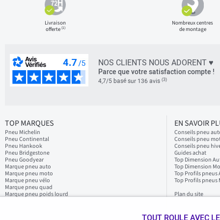
Livraison
Nombreux centres
(1)
offerte
de montage
NOS CLIENTS NOUS ADORENT ♥
Parce que votre satisfaction compte !
(3)
4,7/5 basé sur 136 avis
TOP MARQUES
EN SAVOIR P
Pneu Michelin
Conseils pneu aut
Pneu Continental
Conseils pneu mo
Pneu Hankook
Conseils pneu hiv
Pneu Bridgestone
Guides achat
Pneu Goodyear
Top Dimension Au
Marque pneu auto
Top Dimension M
Marque pneu moto
Top Profils pneus
Marque pneu vélo
Top Profils pneus
Marque pneu quad
Marque pneu poids lourd
Plan du site
TOUT ROULE AVEC LE