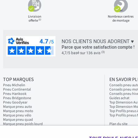
Livraison
Nombreux centres
(1)
offerte
de montage
NOS CLIENTS NOUS ADORENT ♥
Parce que votre satisfaction compte !
(3)
4,7/5 basé sur 136 avis
TOP MARQUES
EN SAVOIR P
Pneu Michelin
Conseils pneu aut
Pneu Continental
Conseils pneu mo
Pneu Hankook
Conseils pneu hiv
Pneu Bridgestone
Guides achat
Pneu Goodyear
Top Dimension Au
Marque pneu auto
Top Dimension M
Marque pneu moto
Top Profils pneus
Marque pneu vélo
Top Profils pneus
Marque pneu quad
Marque pneu poids lourd
Plan du site