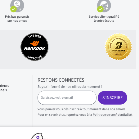
Prix bas
garantis
Service client qualifié
sur nos pneus
à votre écoute
RESTONS CONNECTÉS
ateurs
Soyez informé de nos offres du moment !
nnels
S
S'INSCRIRE
a
i
s
Vous pouvez vous désinscrire à tout moment dans nos emails.
i
Pour en savoir plus, reportez-vous à la
Politique de confidentialité.
.
s
s
e
z