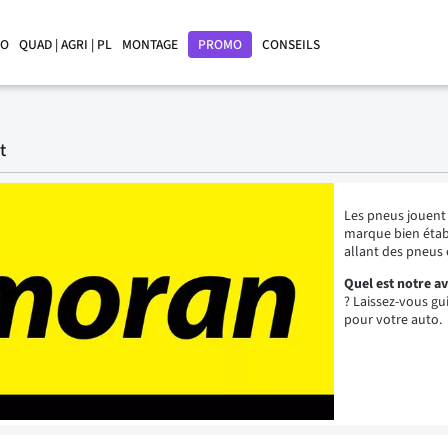
LO
QUAD | AGRI | PL
MONTAGE
PROMO
CONSEILS
t
Les pneus jouent 
marque bien étab
allant des pneus 
Quel est notre a
? Laissez-vous gu
pour votre auto.