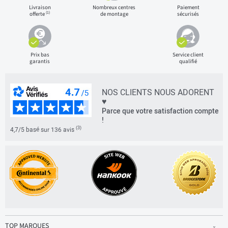
Livraison
Nombreux centres
Paiement
(1)
offerte
de montage
sécurisés
Prix bas
Service client
garantis
qualifié
NOS CLIENTS NOUS ADORENT
♥
Parce que votre satisfaction compte
!
(3)
4,7/5 basé sur 136 avis
TOP MARQUES