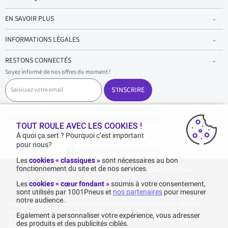
EN SAVOIR PLUS
INFORMATIONS LÉGALES
RESTONS CONNECTÉS
Soyez informé de nos offres du moment !
S
a
S'INSCRIRE
i
s
Vous pouvez vous désinscrire à tout moment dans nos emails.
i
Pour en savoir plus, reportez-vous à la
Politique de confidentialité.
.
s
TOUT ROULE AVEC LES COOKIES !
s
A quoi ça sert ? Pourquoi c’est important
e
pour nous?
z
Achats & paiements 100% sécurisés
v
Les
cookies « classiques »
sont nécessaires au bon
o
fonctionnement du site et de nos services.
1001pneus - Copyright 2026 - Tous droits réservés 1001Pneus
t
r
Les
cookies « cœur fondant »
soumis à votre consentement,
e
sont utilisés par 1001Pneus et
nos partenaires
pour mesurer
e
notre audience.
m
Livraison gratuite : pour tout achat d'un montant supérieur ou égal à 70€ TTC (en-
a
dessous de 70€ TTC, les frais de livraison sont de 7,90€ TTC).
Egalement à personnaliser votre expérience, vous adresser
i
Tarif catalogue manufacturier en vigueur non remisé. Ne reflète pas le tarif
des produits et des publicités ciblés.
généralement constaté sur le site.