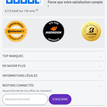
Parce que votre satisfaction compte
!
(3)
4,7/5 basé sur 136 avis
TOP MARQUES
EN SAVOIR PLUS
INFORMATIONS LÉGALES
RESTONS CONNECTÉS
Soyez informé de nos offres du moment !
S
a
S'INSCRIRE
i
s