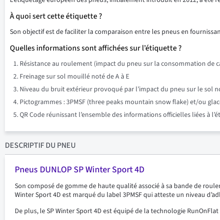
L’étiquetage européen des pneus, initialement introduit en 2012, a été 
À quoi sert cette étiquette ?
Son objectif est de faciliter la comparaison entre les pneus en fournissant
Quelles informations sont affichées sur l’étiquette ?
Résistance au roulement (impact du pneu sur la consommation de ca
Freinage sur sol mouillé noté de A à E
Niveau du bruit extérieur provoqué par l’impact du pneu sur le sol n
Pictogrammes : 3PMSF (three peaks mountain snow flake) et/ou glace su
QR Code réunissant l’ensemble des informations officielles liées à l’
DESCRIPTIF
DU PNEU
Pneus DUNLOP SP Winter Sport 4D
Son composé de gomme de haute qualité associé à sa bande de roule
Winter Sport 4D est marqué du label 3PMSF qui atteste un niveau d’ad
De plus, le SP Winter Sport 4D est équipé de la technologie RunOnFlat