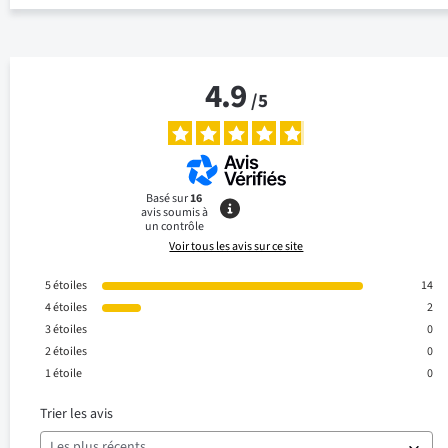
4.9
/
5
Basé sur
16
avis soumis à
un contrôle
Voir tous les avis sur ce site
5
étoiles
14
4
étoiles
2
3
étoiles
0
2
étoiles
0
1
étoile
0
Trier les avis