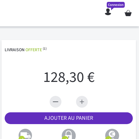
Connexion
Mon pan
(1)
LIVRAISON
OFFERTE
128,30 €
AJOUTER AU PANIER