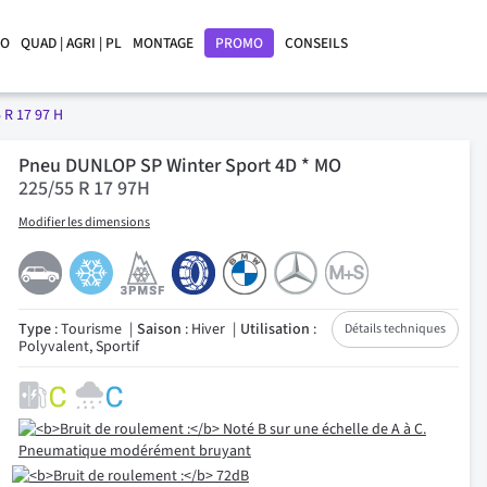
LO
QUAD | AGRI | PL
MONTAGE
PROMO
CONSEILS
 R 17 97 H
Pneu DUNLOP SP Winter Sport 4D * MO
225/55 R 17 97H
Modifier les dimensions
Type
: Tourisme
Saison
: Hiver
Utilisation
:
Détails techniques
Polyvalent, Sportif