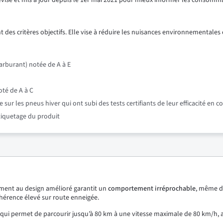
révisé et mis à jour depuis le 1er mai 2021 pour mieux informer les consomm
 des critères objectifs. Elle vise à réduire les nuisances environnementales e
rburant) notée de A à E
oté de A à C
r les pneus hiver qui ont subi des tests certifiants de leur efficacité en c
étiquetage du produit
ment au design amélioré garantit un
comportement
irréprochable
, même d
hérence élevé sur route enneigée.
 qui permet de parcourir jusqu’à 80 km à une vitesse maximale de 80 km/h, 