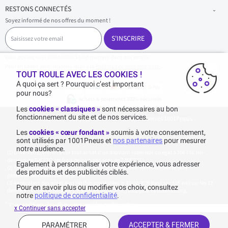
RESTONS CONNECTÉS
Soyez informé de nos offres du moment !
S
a
S'INSCRIRE
i
s
Vous pouvez vous désinscrire à tout moment dans nos emails.
i
Pour en savoir plus, reportez-vous à la
Politique de confidentialité.
.
s
TOUT ROULE AVEC LES COOKIES !
s
A quoi ça sert ? Pourquoi c’est important
e
pour nous?
z
Achats & paiements 100% sécurisés
v
Les
cookies « classiques »
sont nécessaires au bon
o
fonctionnement du site et de nos services.
1001pneus - Copyright 2026 - Tous droits réservés 1001Pneus
t
r
Les
cookies « cœur fondant »
soumis à votre consentement,
e
sont utilisés par 1001Pneus et
nos partenaires
pour mesurer
e
notre audience.
m
Livraison gratuite : pour tout achat d'un montant supérieur ou égal à 70€ TTC (en-
a
dessous de 70€ TTC, les frais de livraison sont de 7,90€ TTC).
Egalement à personnaliser votre expérience, vous adresser
i
Tarif catalogue manufacturier en vigueur non remisé. Ne reflète pas le tarif
des produits et des publicités ciblés.
généralement constaté sur le site.
l
Agrégation des notes Avis Vérifiés constatées le 23/02/2026 basé sur 118 avis sur les 12
Pour en savoir plus ou modifier vos choix, consultez
derniers mois et un total de 136 avis depuis le 27/07/2022 pour la Luxembourg.
notre
politique de confidentialité
.
* Voir conditions des offres commerciales en
cliquant ici
x Continuer sans accepter
PARAMÉTRER
ACCEPTER & FERMER