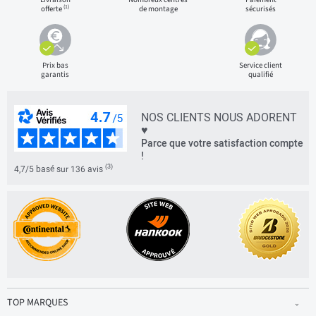
(1)
offerte
de montage
sécurisés
Prix bas
Service client
garantis
qualifié
NOS CLIENTS NOUS ADORENT
♥
Parce que votre satisfaction compte
!
(3)
4,7/5 basé sur 136 avis
TOP MARQUES