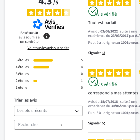
4.3
/
5
Avis vérifié
Tout est parfait
Avis du
03/06/2022
, suite à une
Basé sur
10
expérience du
23/03/2017
par
A.
avis soumis à
un contrôle
Publié à l'origine sur
1001pneus.b
Voir tous les avis sur ce site
Signaler
5
étoiles
5
4
étoiles
4
3
étoiles
0
2
étoiles
1
Avis vérifié
1
étoile
0
correspond a mes attentes
Trier les avis
Avis du
18/07/2018
, suite à une
expérience du
30/06/2018
par
A.
Publié à l'origine sur
1001pneus.f
Signaler