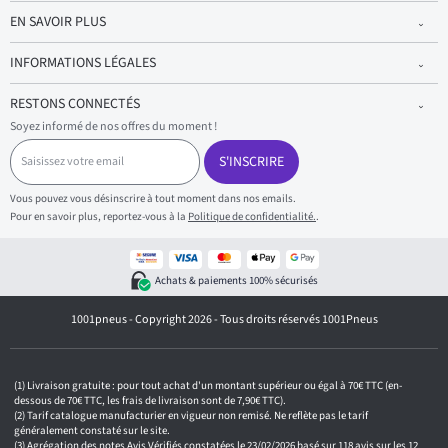
EN SAVOIR PLUS
INFORMATIONS LÉGALES
RESTONS CONNECTÉS
Soyez informé de nos offres du moment !
S
a
S'INSCRIRE
i
s
Vous pouvez vous désinscrire à tout moment dans nos emails.
i
Pour en savoir plus, reportez-vous à la
Politique de confidentialité.
.
s
s
e
z
Achats & paiements 100% sécurisés
v
o
1001pneus - Copyright 2026 - Tous droits réservés 1001Pneus
t
r
e
e
m
Livraison gratuite : pour tout achat d'un montant supérieur ou égal à 70€ TTC (en-
a
dessous de 70€ TTC, les frais de livraison sont de 7,90€ TTC).
i
Tarif catalogue manufacturier en vigueur non remisé. Ne reflète pas le tarif
généralement constaté sur le site.
l
Agrégation des notes Avis Vérifiés constatées le 23/02/2026 basé sur 118 avis sur les 12