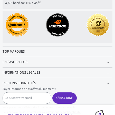
(3)
4,7/5 basé sur 136 avis
TOP MARQUES
EN SAVOIR PLUS
INFORMATIONS LÉGALES
RESTONS CONNECTÉS
Soyez informé de nos offres du moment !
S
a
S'INSCRIRE
i
s
Vous pouvez vous désinscrire à tout moment dans nos emails.
i
Pour en savoir plus, reportez-vous à la
Politique de confidentialité.
.
s