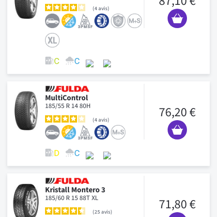
87,10 €
4
avis
MultiControl
185/55 R 14 80H
76,20 €
4
avis
Kristall Montero 3
185/60 R 15 88T XL
71,80 €
25
avis