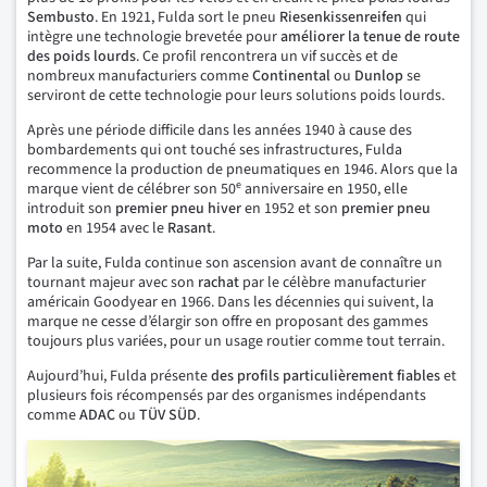
Sembusto
. En 1921, Fulda sort le pneu
Riesenkissenreifen
qui
intègre une technologie brevetée pour
améliorer la tenue de route
des poids lourds
. Ce profil rencontrera un vif succès et de
nombreux manufacturiers comme
Continental
ou
Dunlop
se
serviront de cette technologie pour leurs solutions poids lourds.
Après une période difficile dans les années 1940 à cause des
bombardements qui ont touché ses infrastructures, Fulda
recommence la production de pneumatiques en 1946. Alors que la
e
marque vient de célébrer son 50
anniversaire en 1950, elle
introduit son
premier pneu hiver
en 1952 et son
premier pneu
moto
en 1954 avec le
Rasant
.
Par la suite, Fulda continue son ascension avant de connaître un
tournant majeur avec son
rachat
par le célèbre manufacturier
américain Goodyear en 1966. Dans les décennies qui suivent, la
marque ne cesse d’élargir son offre en proposant des gammes
toujours plus variées, pour un usage routier comme tout terrain.
Aujourd’hui, Fulda présente
des profils particulièrement fiables
et
plusieurs fois récompensés par des organismes indépendants
comme
ADAC
ou
TÜV SÜD
.