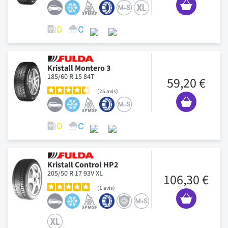
Kristall Montero 3
185/60 R 15 84T
59,20 €
25
avis
Kristall Control HP2
205/50 R 17 93V XL
106,30 €
1
avis