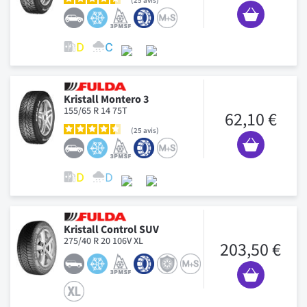
25
avis
Kristall Montero 3
155/65 R 14 75T
62,10 €
25
avis
Kristall Control SUV
275/40 R 20 106V XL
203,50 €