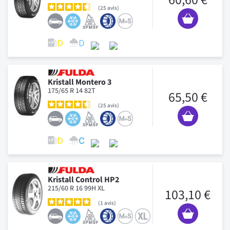
25
avis
Kristall Montero 3
175/65 R 14 82T
65,50 €
25
avis
Kristall Control HP2
215/60 R 16 99H XL
103,10 €
1
avis