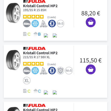
Kristall Control HP2
195/55 R 15 85H
88,20 €
1
avis
Kristall Control HP2
215/55 R 17 98V XL
115,50 €
1
avis
Kristall Control HP2