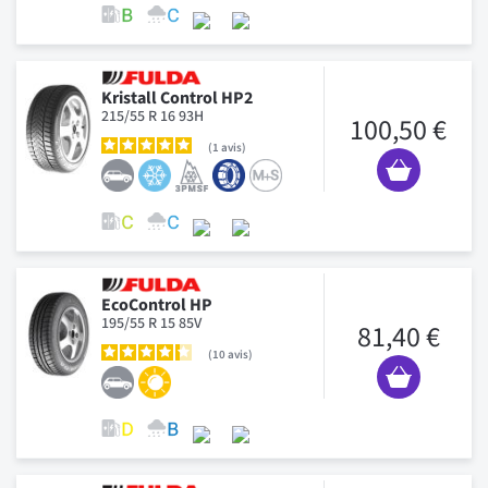
Kristall Control HP2
215/55 R 16 93H
100,50 €
1
avis
EcoControl HP
195/55 R 15 85V
81,40 €
10
avis