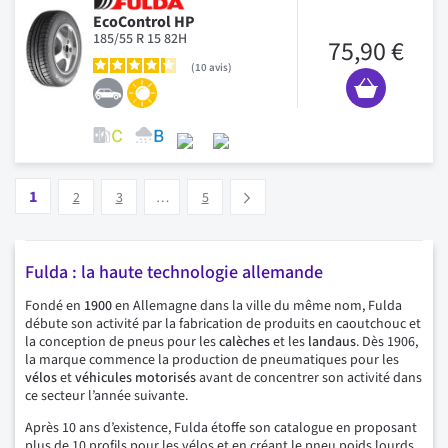
EcoControl HP
185/55 R 15 82H
75,90 €
10
avis
Page
Vous lisez actuellement la page
Page
Page
Page
1
Suivant
2
3
…
5
Fulda : la haute technologie allemande
Fondé en
1900
en Allemagne dans la ville du même nom, Fulda
débute son activité par la fabrication de produits en caoutchouc et
la conception de pneus pour les
calèches
et les
landaus
. Dès 1906,
la marque commence la production de pneumatiques pour les
vélos
et
véhicules motorisés
avant de concentrer son activité dans
ce secteur l’année suivante.
Après 10 ans d’existence, Fulda étoffe son catalogue en proposant
plus de 10 profils pour les vélos et en créant le pneu poids lourds