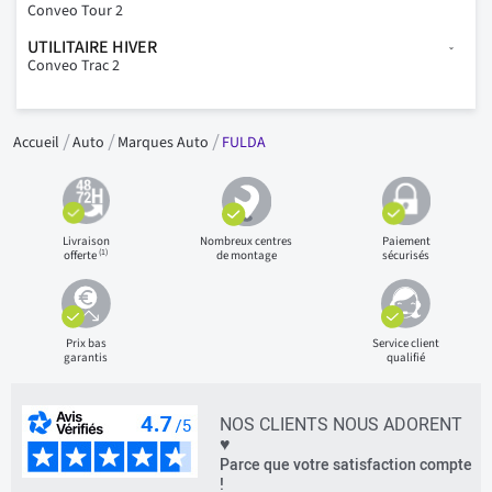
Conveo Tour 2
UTILITAIRE HIVER
Conveo Trac 2
Accueil
Auto
Marques Auto
FULDA
Livraison
Nombreux centres
Paiement
(1)
offerte
de montage
sécurisés
Prix bas
Service client
garantis
qualifié
NOS CLIENTS NOUS ADORENT
♥
Parce que votre satisfaction compte
!