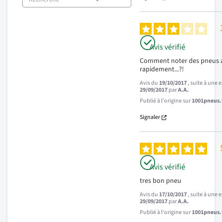
Avis vérifié
Comment noter des pneus a
rapidement...?!
Avis du
19/10/2017
, suite à une
29/09/2017
par
A.A.
Publié à l'origine sur
1001pneus.f
Signaler
Avis vérifié
tres bon pneu
Avis du
17/10/2017
, suite à une
29/09/2017
par
A.A.
Publié à l'origine sur
1001pneus.f