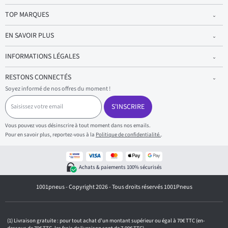
TOP MARQUES
EN SAVOIR PLUS
INFORMATIONS LÉGALES
RESTONS CONNECTÉS
Soyez informé de nos offres du moment !
S
a
S'INSCRIRE
i
s
Vous pouvez vous désinscrire à tout moment dans nos emails.
i
Pour en savoir plus, reportez-vous à la
Politique de confidentialité.
.
s
s
e
z
Achats & paiements 100% sécurisés
v
o
1001pneus - Copyright 2026 - Tous droits réservés 1001Pneus
t
r
e
e
m
Livraison gratuite : pour tout achat d'un montant supérieur ou égal à 70€ TTC (en-