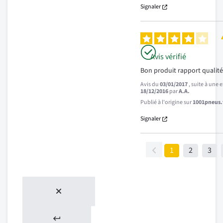
Signaler
Avis vérifié
Bon produit rapport qualité
Avis du
03/01/2017
, suite à une
18/12/2016
par
A.A.
Publié à l'origine sur
1001pneus.f
Signaler
1
2
3