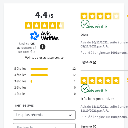
4.4
/
5
Avis vérifié
bien
Avis du
30/11/2021
, suite à une
Basé sur
25
08/11/2021
par
A.A.
avis soumis à
un contrôle
Publié à l'origine sur
1001pneus.f
Voir tous les avis sur ce site
Signaler
5
étoiles
12
4
étoiles
12
3
étoiles
1
2
étoiles
0
Avis vérifié
1
étoile
0
très bon pneu hiver
Trier les avis
Avis du
11/11/2021
, suite à une
11/10/2021
par
A.A.
Publié à l'origine sur
1001pneus.f
Signaler