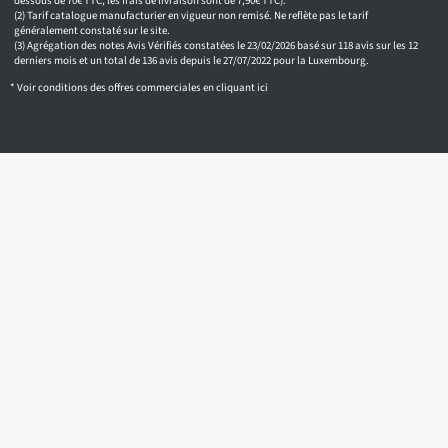
a
dessous de 70€ TTC, les frais de livraison sont de 7,90€ TTC).
i
Tarif catalogue manufacturier en vigueur non remisé. Ne reflète pas le tarif
généralement constaté sur le site.
l
Agrégation des notes Avis Vérifiés constatées le 23/02/2026 basé sur 118 avis sur les 12
derniers mois et un total de 136 avis depuis le 27/07/2022 pour la Luxembourg.
* Voir conditions des offres commerciales en
cliquant ici