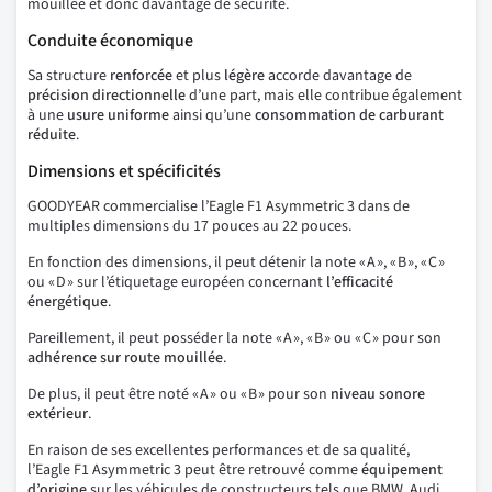
mouillée et donc davantage de sécurité.
Conduite économique
Sa structure
renforcée
et plus
légère
accorde davantage de
précision directionnelle
d’une part, mais elle contribue également
à une
usure uniforme
ainsi qu’une
consommation de carburant
réduite
.
Dimensions et spécificités
GOODYEAR commercialise l’Eagle F1 Asymmetric 3 dans de
multiples dimensions du 17 pouces au 22 pouces.
En fonction des dimensions, il peut détenir la note « A », « B », « C »
ou « D » sur l’étiquetage européen concernant
l’efficacité
énergétique
.
Pareillement, il peut posséder la note « A », « B » ou « C » pour son
adhérence sur route mouillée
.
De plus, il peut être noté « A » ou « B » pour son
niveau sonore
extérieur
.
En raison de ses excellentes performances et de sa qualité,
l’Eagle F1 Asymmetric 3 peut être retrouvé comme
équipement
d’origine
sur les véhicules de constructeurs tels que BMW, Audi,