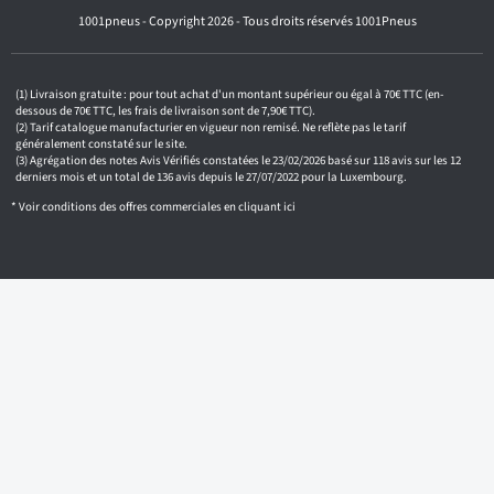
o
1001pneus - Copyright 2026 - Tous droits réservés 1001Pneus
t
r
e
e
m
Livraison gratuite : pour tout achat d'un montant supérieur ou égal à 70€ TTC (en-
a
dessous de 70€ TTC, les frais de livraison sont de 7,90€ TTC).
i
Tarif catalogue manufacturier en vigueur non remisé. Ne reflète pas le tarif
généralement constaté sur le site.
l
Agrégation des notes Avis Vérifiés constatées le 23/02/2026 basé sur 118 avis sur les 12
derniers mois et un total de 136 avis depuis le 27/07/2022 pour la Luxembourg.
* Voir conditions des offres commerciales en
cliquant ici