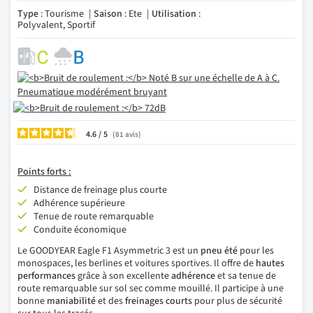
Type
: Tourisme
Saison
: Ete
Utilisation
:
Polyvalent, Sportif
4.6
/
81
avis
Points
forts :
Distance de freinage plus courte
Adhérence supérieure
Tenue de route remarquable
Conduite économique
Le GOODYEAR Eagle F1 Asymmetric 3 est un
pneu été
pour les
monospaces, les berlines et voitures sportives. Il offre de
hautes
performances
grâce à son excellente
adhérence
et sa tenue de
route remarquable sur sol sec comme mouillé. Il participe à une
bonne
maniabilité
et des
freinages courts
pour plus de sécurité