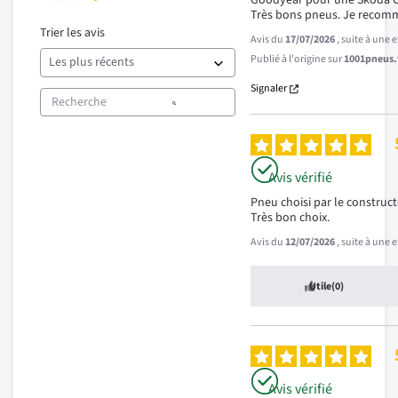
Goodyear pour une Skoda Oc
Très bons pneus. Je recom
Trier les avis
Avis du
17/07/2026
, suite à une
Publié à l'origine sur
1001pneus.f
Signaler
Avis vérifié
Pneu choisi par le constructe
Très bon choix.
Avis du
12/07/2026
, suite à une
Utile
(0)
Avis vérifié