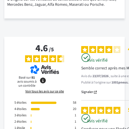
Mercedes Benz, Jaguar, Alfa Romeo, Maserati ou Porsche.
4.6
/
5
Avis vérifié
Semble correct après mes M
Avis du
23/07/2026
, suite à une
Basé sur
81
avis soumis à
Publié à l'origine sur
1001pneus.f
un contrôle
Voir tous les avis sur ce site
Signaler
5
étoiles
58
4
étoiles
20
3
étoiles
1
Avis vérifié
2
étoiles
1
1
étoile
1