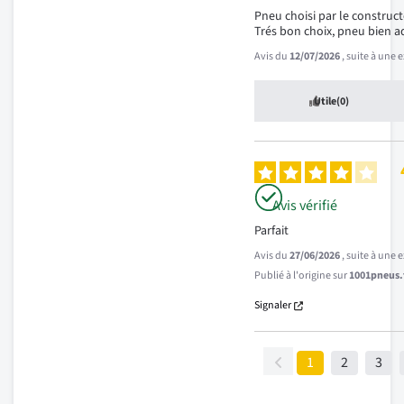
Pneu choisi par le constructe
Trés bon choix, pneu bien a
Avis du
12/07/2026
, suite à une
Utile
(0)
Avis vérifié
Parfait
Avis du
27/06/2026
, suite à une
Publié à l'origine sur
1001pneus.f
Signaler
1
2
3