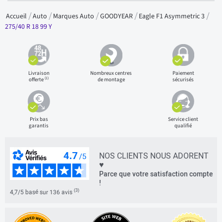
Accueil
Auto
Marques Auto
GOODYEAR
Eagle F1 Asymmetric 3
275/40 R 18 99 Y
Livraison
Nombreux centres
Paiement
(1)
offerte
de montage
sécurisés
Prix bas
Service client
garantis
qualifié
NOS CLIENTS NOUS ADORENT
♥
Parce que votre satisfaction compte
!
(3)
4,7/5 basé sur 136 avis