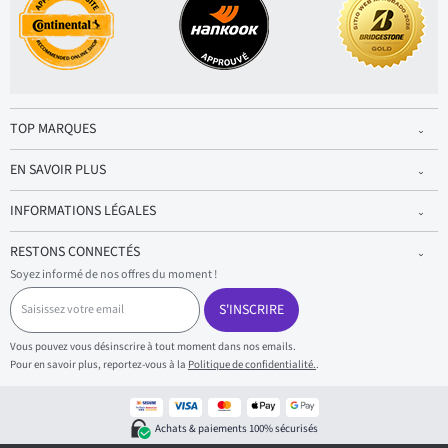
TOP MARQUES
EN SAVOIR PLUS
INFORMATIONS LÉGALES
RESTONS CONNECTÉS
Soyez informé de nos offres du moment !
S
a
S'INSCRIRE
i
s
Vous pouvez vous désinscrire à tout moment dans nos emails.
i
Pour en savoir plus, reportez-vous à la
Politique de confidentialité.
.
s
s
e
z
Achats & paiements 100% sécurisés
v