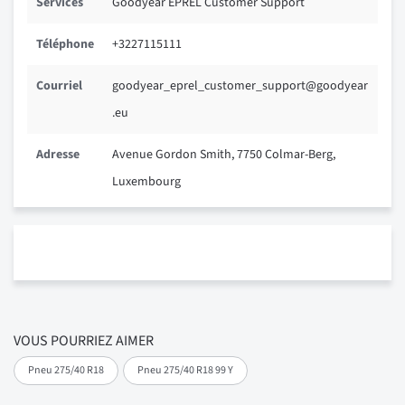
Services
Goodyear EPREL Customer Support
Téléphone
+3227115111
Courriel
goodyear_eprel_customer_support@goodyear
.eu
Adresse
Avenue Gordon Smith, 7750 Colmar-Berg,
Luxembourg
VOUS POURRIEZ AIMER
Pneu 275/40 R18
Pneu 275/40 R18 99 Y