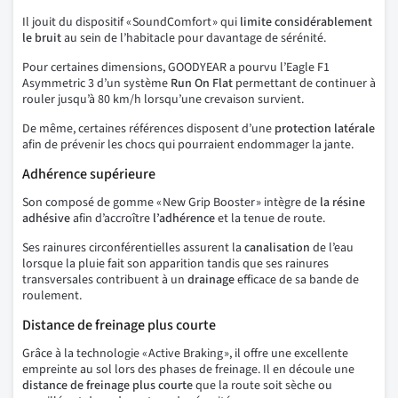
Il jouit du dispositif « SoundComfort » qui
limite considérablement
le bruit
au sein de l’habitacle pour davantage de sérénité.
Pour certaines dimensions, GOODYEAR a pourvu l’Eagle F1
Asymmetric 3 d’un système
Run On Flat
permettant de continuer à
rouler jusqu’à 80 km/h lorsqu’une crevaison survient.
De même, certaines références disposent d’une
protection latérale
afin de prévenir les chocs qui pourraient endommager la jante.
Adhérence supérieure
Son composé de gomme « New Grip Booster » intègre de
la résine
adhésive
afin d’accroître
l’adhérence
et la tenue de route.
Ses rainures circonférentielles assurent la
canalisation
de l’eau
lorsque la pluie fait son apparition tandis que ses rainures
transversales contribuent à un
drainage
efficace de sa bande de
roulement.
Distance de freinage plus courte
Grâce à la technologie « Active Braking », il offre une excellente
empreinte au sol lors des phases de freinage. Il en découle une
distance de freinage plus courte
que la route soit sèche ou