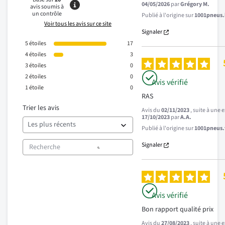
04/05/2026
par
Grégory M.
avis soumis à
un contrôle
Publié à l'origine sur
1001pneus.b
Voir tous les avis sur ce site
Signaler
5
étoiles
17
4
étoiles
3
3
étoiles
0
2
étoiles
0
Avis vérifié
1
étoile
0
RAS
Trier les avis
Avis du
02/11/2023
, suite à une
17/10/2023
par
A.A.
Publié à l'origine sur
1001pneus.f
Signaler
Avis vérifié
Bon rapport qualité prix
Avis du
27/08/2023
, suite à une