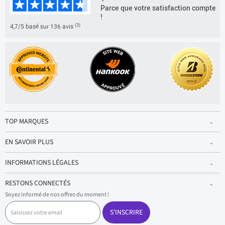
Parce que votre satisfaction compte
!
(3)
4,7/5 basé sur 136 avis
TOP MARQUES
EN SAVOIR PLUS
INFORMATIONS LÉGALES
RESTONS CONNECTÉS
Soyez informé de nos offres du moment !
S
a
S'INSCRIRE
i