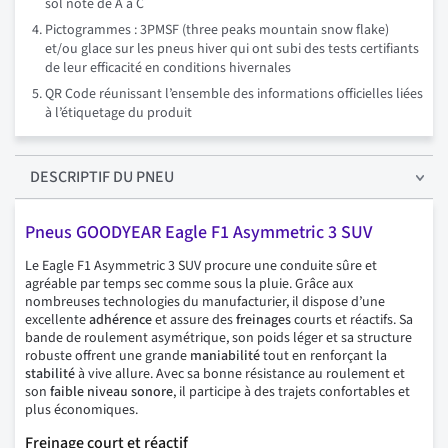
sol noté de A à C
Pictogrammes : 3PMSF (three peaks mountain snow flake)
et/ou glace sur les pneus hiver qui ont subi des tests certifiants
de leur efficacité en conditions hivernales
QR Code réunissant l’ensemble des informations officielles liées
à l’étiquetage du produit
DESCRIPTIF
DU PNEU
Pneus GOODYEAR Eagle F1 Asymmetric 3 SUV
Le Eagle F1 Asymmetric 3 SUV procure une conduite sûre et
agréable par temps sec comme sous la pluie. Grâce aux
nombreuses technologies du manufacturier, il dispose d’une
excellente
adhérence
et assure des
freinages
courts et réactifs. Sa
bande de roulement asymétrique, son poids léger et sa structure
robuste offrent une grande
maniabilité
tout en renforçant la
stabilité
à vive allure. Avec sa bonne résistance au roulement et
son
faible niveau sonore
, il participe à des trajets confortables et
plus économiques.
Freinage court et réactif