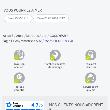
VOUS POURRIEZ AIMER
Pneu 255/55 R18
Pneu 255/55 R18 109 Y
Accueil
Auto
Marques Auto
GOODYEAR
255/55 R 18 109 Y XL
Eagle F1 Asymmetric 3 SUV
Livraison
Nombreux centres
Paiement
(1)
offerte
de montage
sécurisés
Prix bas
Service client
garantis
qualifié
NOS CLIENTS NOUS ADORENT
♥