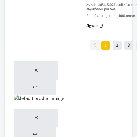
Avis du
18/11/2022
, suite à une
26/10/2022
par
A.A.
Publié à l'origine sur
1001pneus.f
Signaler
1
2
3