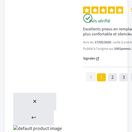
Avis vérifié
Excellents pneus en rempla
plus confortable et silencie
Avis du
17/05/2026
, suite à une
Publié à l'origine sur
1001pneus.f
Signaler
1
2
3