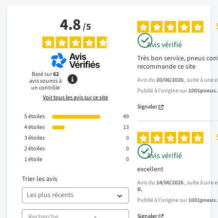
4.8
/
5
Avis vérifié
Très bon service, pneus co
recommande ce site
Basé sur
62
Avis du
20/06/2026
, suite à une
avis soumis à
un contrôle
Publié à l'origine sur
1001pneus.b
Voir tous les avis sur ce site
Signaler
5
étoiles
49
4
étoiles
13
3
étoiles
0
2
étoiles
0
Avis vérifié
1
étoile
0
excellent
Trier les avis
Avis du
14/06/2026
, suite à une
R.
Publié à l'origine sur
1001pneus.f
Signaler