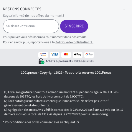
RESTONS CONNECTÉS
Soyez informé de nos offres du moment !
S
a
S'INSCRIRE
i
s
Vous pouvez vous désinscrire à tout moment dans nos emails.
i
Pour en savoir plus, reportez-vous à la
Politique de confidentialité.
.
s
s
e
z
Achats & paiements 100% sécurisés
v
o
1001pneus - Copyright 2026 - Tous droits réservés 1001Pneus
t
r
e
e
m
Livraison gratuite : pour tout achat d'un montant supérieur ou égal à 70€ TTC (en-
a
dessous de 70€ TTC, les frais de livraison sont de 7,90€ TTC).
i
Tarif catalogue manufacturier en vigueur non remisé. Ne reflète pas le tarif
généralement constaté sur le site.
l
Agrégation des notes Avis Vérifiés constatées le 23/02/2026 basé sur 118 avis sur les 12
derniers mois et un total de 136 avis depuis le 27/07/2022 pour la Luxembourg.
* Voir conditions des offres commerciales en
cliquant ici