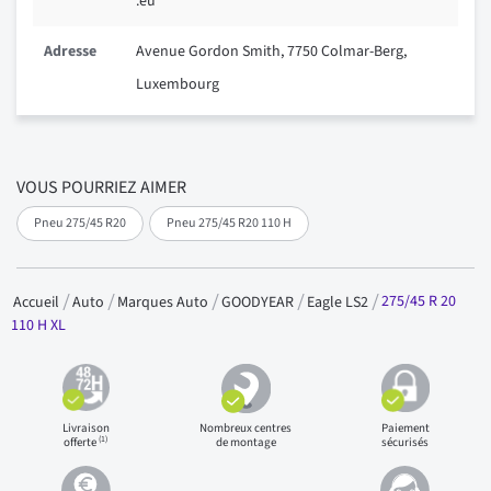
.eu
Adresse
Avenue Gordon Smith, 7750 Colmar-Berg,
Luxembourg
VOUS POURRIEZ AIMER
Pneu 275/45 R20
Pneu 275/45 R20 110 H
275/45 R 20
Accueil
Auto
Marques Auto
GOODYEAR
Eagle LS2
110 H XL
Livraison
Nombreux centres
Paiement
(1)
offerte
de montage
sécurisés