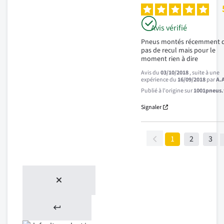
Avis vérifié
Pneus montés récemment d
pas de recul mais pour le 
moment rien à dire
Avis du
03/10/2018
, suite à une
expérience du
16/09/2018
par
A.
Publié à l'origine sur
1001pneus.f
Signaler
1
2
3