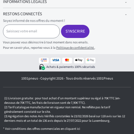
INFORMATIONS LÉGALES
RESTONS CONNECTÉS
Soyez informé de nos offres du moment !
S
a
S'INSCRIRE
i
s
Vous pouvez vous désinscrire à tout moment dans nos emails.
i
Pour en savoir plus, reportez-vous à la
Politique de confidentialité.
.
s
s
e
z
Achats & paiements 100% sécurisés
v
o
1001pneus - Copyright 2026 - Tous droits réservés 1001Pneus
t
r
e
e
m
Livraison gratuite : pour tout achat d'un montant supérieur ou égal à 70€ TTC (en-
a
dessous de 70€ TTC, les frais de livraison sont de 7,90€ TTC).
i
Tarif catalogue manufacturier en vigueur non remisé. Ne reflète pas le tarif
généralement constaté sur le site.
l
Agrégation des notes Avis Vérifiés constatées le 23/02/2026 basé sur 118 avis sur les 12
derniers mois et un total de 136 avis depuis le 27/07/2022 pour la Luxembourg.
* Voir conditions des offres commerciales en
cliquant ici