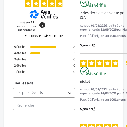
Avis vérifié
2 des derniers en vente pou
SUV
Basé sur
11
Avis du
01/08/2026
, suite à une
avis soumis à
expérience du
22/06/2026
par
Ma
un contrôle
Voir tous les avis sur ce site
Publié à l'origine sur
1001pneus.f
Signaler
5
étoiles
8
4
étoiles
3
3
étoiles
0
2
étoiles
0
1
étoile
0
Avis vérifié
nickel
Trier les avis
Avis du
05/05/2021
, suite à une
expérience du
16/04/2021
par
A.
Publié à l'origine sur
1001pneus.f
Signaler