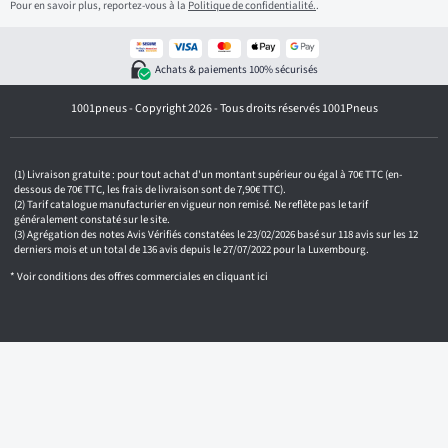
Pour en savoir plus, reportez-vous à la
Politique de confidentialité.
.
s
s
e
z
Achats & paiements 100% sécurisés
v
o
1001pneus - Copyright 2026 - Tous droits réservés 1001Pneus
t
r
e
e
m
Livraison gratuite : pour tout achat d'un montant supérieur ou égal à 70€ TTC (en-
a
dessous de 70€ TTC, les frais de livraison sont de 7,90€ TTC).
i
Tarif catalogue manufacturier en vigueur non remisé. Ne reflète pas le tarif
généralement constaté sur le site.
l
Agrégation des notes Avis Vérifiés constatées le 23/02/2026 basé sur 118 avis sur les 12
derniers mois et un total de 136 avis depuis le 27/07/2022 pour la Luxembourg.
* Voir conditions des offres commerciales en
cliquant ici