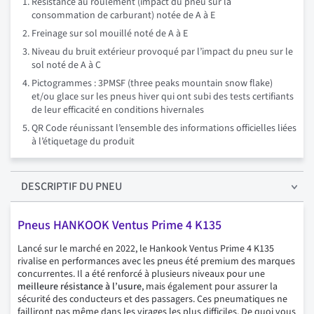
Résistance au roulement (impact du pneu sur la
consommation de carburant) notée de A à E
Freinage sur sol mouillé noté de A à E
Niveau du bruit extérieur provoqué par l’impact du pneu sur le
sol noté de A à C
Pictogrammes : 3PMSF (three peaks mountain snow flake)
et/ou glace sur les pneus hiver qui ont subi des tests certifiants
de leur efficacité en conditions hivernales
QR Code réunissant l’ensemble des informations officielles liées
à l’étiquetage du produit
DESCRIPTIF
DU PNEU
Pneus HANKOOK Ventus Prime 4 K135
Lancé sur le marché en 2022, le Hankook Ventus Prime 4 K135
rivalise en performances avec les pneus été premium des marques
concurrentes. Il a été renforcé à plusieurs niveaux pour une
meilleure résistance à l’usure
, mais également pour assurer la
sécurité des conducteurs et des passagers. Ces pneumatiques ne
failliront pas même dans les virages les plus difficiles. De quoi vous