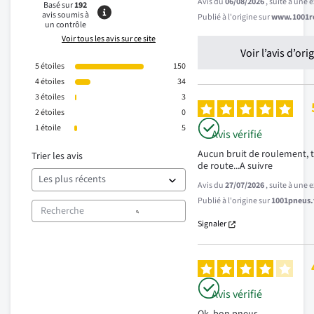
Avis du
06/08/2026
, suite à une
Basé sur
192
avis soumis à
Publié à l'origine sur
www.1001re
un contrôle
Voir tous les avis sur ce site
Voir l’avis d’ori
5
étoiles
150
4
étoiles
34
3
étoiles
3
2
étoiles
0
1
étoile
5
Avis vérifié
Aucun bruit de roulement, t
Trier les avis
de route...A suivre
Avis du
27/07/2026
, suite à une
Publié à l'origine sur
1001pneus.f
Signaler
Avis vérifié