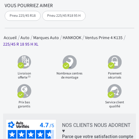
VOUS POURRIEZ AIMER
Pneu 225/45 R18
Pneu 225/45 R18 95 H
Accueil
Auto
Marques Auto
HANKOOK
Ventus Prime 4 K135
225/45 R 18 95 H XL
Livraison
Nombreux centres
Paiement
(1)
offerte
de montage
sécurisés
Prix bas
Service client
garantis
qualifié
NOS CLIENTS NOUS ADORENT
♥
Parce que votre satisfaction compte