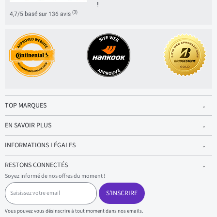
!
(3)
4,7/5 basé sur 136 avis
TOP MARQUES
EN SAVOIR PLUS
INFORMATIONS LÉGALES
RESTONS CONNECTÉS
Soyez informé de nos offres du moment !
S
a
S'INSCRIRE
i
s
Vous pouvez vous désinscrire à tout moment dans nos emails.
i