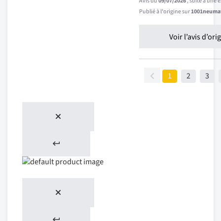
Avis du
09/07/2026
, suite à une
Publié à l'origine sur
1001neumat
Voir l’avis d’ori
1
2
3